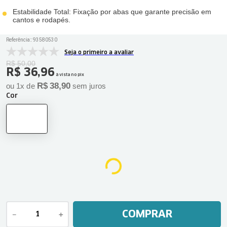
Estabilidade Total: Fixação por abas que garante precisão em
cantos e rodapés.
Referência:
:
93580530
Seja o primeiro a avaliar
R$
50
,
00
R$
36
,
96
à vista no pix
R$
38
,
90
ou
1
x de
sem juros
Cor
COMPRAR
－
＋