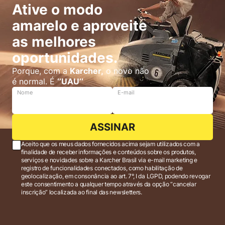
Ative o modo
amarelo e aproveite
as melhores
oportunidades.
Porque, com a
Karcher,
o novo não
é normal. É
‘’UAU’’
Nome
E-mail
ASSINAR
Aceito que os meus dados fornecidos acima sejam utilizados com a
finalidade de receber informações e conteúdos sobre os produtos,
serviços e novidades sobre a Karcher Brasil via e-mail marketing e
registro de funcionalidades conectados, como habilitação de
geolocalização, em consonância ao art. 7°, I da LGPD, podendo revogar
este consentimento a qualquer tempo através da opção “cancelar
inscrição” localizada ao final das newsletters.