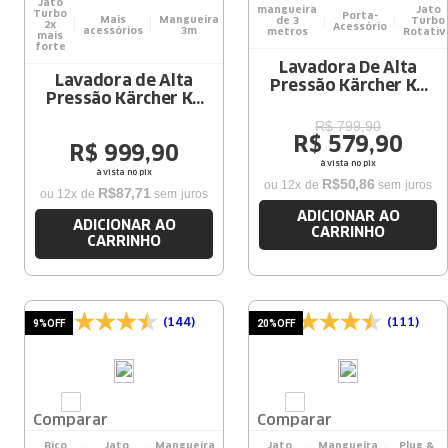
Jato
mangueira
Jato
Turbo
Porta-
Mais
Mangueira
de 3
Turbo
2x
Acessório
acessórios
3m
metros
Rotativ
mais
forte
Lavadora De Alta
Lavadora de Alta
Pressão Kärcher K2
Pressão Kärcher K5
EXCLUSIVE 1740 PSI
EXCLUSIVE 2100 PSI
1400W
R$
799
,
90
1900W
R$
579
,
90
R$
999
,
90
à vista no pix
à vista no pix
R$
50
,
86
ou
12
x de
sem juros
R$
87
,
71
ou
12
x de
sem juros
ADICIONAR AO
ADICIONAR AO
CARRINHO
CARRINHO
(144)
(111)
9%
OFF
20%
OFF
Comparar
Comparar
Bico
Jato
Mangueira
Jato
Mangueira
Plug &