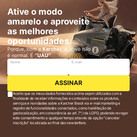
Com sua potência, pressão e vazão da água, a
Ative o modo
lavadora de alta pressão é capaz de remover
amarelo e aproveite
sujeiras incrustadas e resistentes, deixando suas
superfícies como novas.
as melhores
oportunidades.
Qual é a melhor Lavadora de Alta Pressão
Porque, com a
Karcher,
o novo não
Existem diversos modelos de lava jato de pressão
é normal. É
‘’UAU’’
disponíveis no mercado, cada um com suas
Nome
E-mail
características específicas. É importante escolher a
melhor lavadora de alta pressão de acordo com
suas necessidades, seja um equipamento
ASSINAR
residencial para uso doméstico, seja um
Aceito que os meus dados fornecidos acima sejam utilizados com a
equipamento profissional para o uso intensivo.
finalidade de receber informações e conteúdos sobre os produtos,
serviços e novidades sobre a Karcher Brasil via e-mail marketing e
Alguns modelos possuem maior pressão e maior
registro de funcionalidades conectados, como habilitação de
vazão de água, enquanto outros são mais
geolocalização, em consonância ao art. 7°, I da LGPD, podendo revogar
este consentimento a qualquer tempo através da opção “cancelar
portáteis e fáceis de transportar, como a
Kärcher
inscrição” localizada ao final das newsletters.
Compacta
.