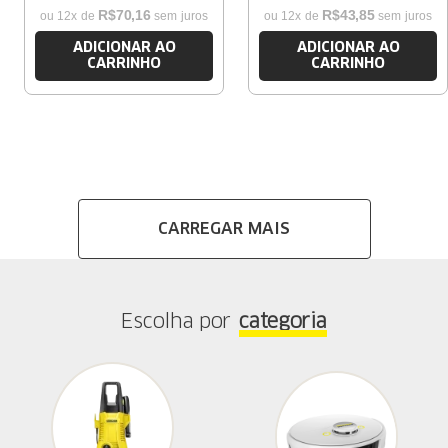
R$
70
,
16
R$
43
,
85
ou
12
x de
sem juros
ou
12
x de
sem juros
ADICIONAR AO
ADICIONAR AO
CARRINHO
CARRINHO
Escolha por
categoria