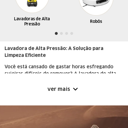
Lavadoras de Alta
Robôs
Pressão
Lavadora de Alta Pressão: A Solução para
Limpeza Eficiente
Você está cansado de gastar horas esfregando
sujeiras difíceis de remover? A lavadora de alta
pressão Kärcher é a solução perfeita para você!
Com a lavadora de alta pressão, você pode limpar
ver mais
qualquer superfície de forma rápida e eficiente.
As lavadoras de alta pressão podem ser usadas em
diversas situações, desde a limpeza de calçadas,
garagens e pátios até a remoção de sujeiras
pesadas em veículos, muros de pedras e fachadas.