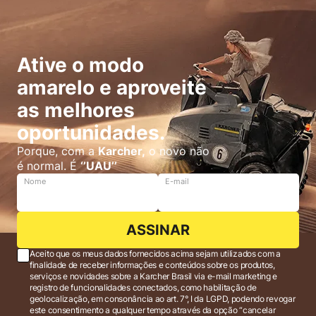
Ative o modo
amarelo e aproveite
as melhores
oportunidades.
Porque, com a
Karcher,
o novo não
é normal. É
‘’UAU’’
Nome
E-mail
ASSINAR
Aceito que os meus dados fornecidos acima sejam utilizados com a
finalidade de receber informações e conteúdos sobre os produtos,
serviços e novidades sobre a Karcher Brasil via e-mail marketing e
registro de funcionalidades conectados, como habilitação de
geolocalização, em consonância ao art. 7°, I da LGPD, podendo revogar
este consentimento a qualquer tempo através da opção “cancelar