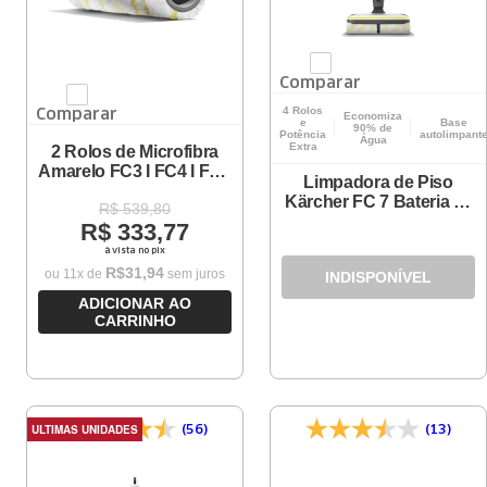
Comparar
4 Rolos
Comparar
Economiza
e
Base
90% de
Potência
autolimpant
Água
Extra
2 Rolos de Microfibra
Amarelo FC3 I FC4 I FC5
Limpadora de Piso
I FC7
Kärcher FC 7 Bateria - 4
R$
539
,
80
em 1
R$
333
,
77
à vista no pix
R$
31
,
94
ou
11
x de
sem juros
INDISPONÍVEL
ADICIONAR AO
CARRINHO
ULTIMAS UNIDADES
(56)
(13)