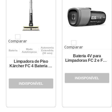
Comparar
Comparar
Autonomia
Modo
Bateria
Estendida
Autolimpeza
(30 min)
Bateria 4V para
Limpadoras FC 2 e FC 4
Limpadora de Piso
Karcher
Kärcher FC 4 Bateria - 4
em 1
INDISPONÍVEL
INDISPONÍVEL