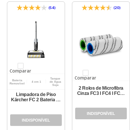
(54)
(20)
Comparar
Comparar
Tanque
Bateria
4 em 1
de Água
Removível
Suja
2 Rolos de Microfibra
Cinza FC3 I FC4 I FC5 I
Limpadora de Piso
FC7
Kärcher FC 2 Bateria - 4
em 1
INDISPONÍVEL
INDISPONÍVEL