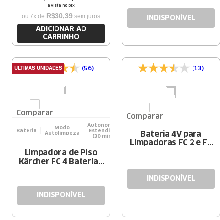
à vista no pix
R$
30
,
39
ou
7
x de
sem juros
INDISPONÍVEL
ADICIONAR AO
CARRINHO
ULTIMAS UNIDADES
(56)
(13)
Comparar
Comparar
Autonomia
Modo
Bateria
Estendida
Bateria 4V para
Autolimpeza
(30 min)
Limpadoras FC 2 e FC
4 Karcher
Limpadora de Piso
Kärcher FC 4 Bateria -
4 em 1
INDISPONÍVEL
INDISPONÍVEL