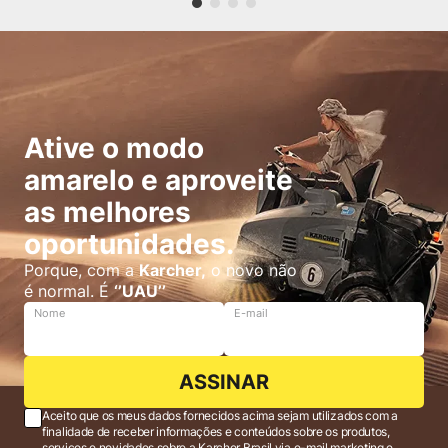
Ative o modo
amarelo e aproveite
as melhores
oportunidades.
Porque, com a
Karcher,
o novo não
é normal. É
‘’UAU’’
Nome
E-mail
ASSINAR
Aceito que os meus dados fornecidos acima sejam utilizados com a
finalidade de receber informações e conteúdos sobre os produtos,
serviços e novidades sobre a Karcher Brasil via e-mail marketing e