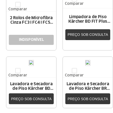
Comparar
Comparar
Limpadora de Piso
2 Rolos de Microfibra
Kärcher BD FIT Plus
Cinza FC3 I FC4 I FC5 I
Bateria AGM
FC7
PREÇO SOB CONSULTA
INDISPONÍVEL
Comparar
Comparar
Lavadora e Secadora
Lavadora e Secadora
de Piso Kärcher BD
de Piso Kärcher BR
FLEX Plus Tracionada
45/22 C
Cabeçote Disco
PREÇO SOB CONSULTA
PREÇO SOB CONSULTA