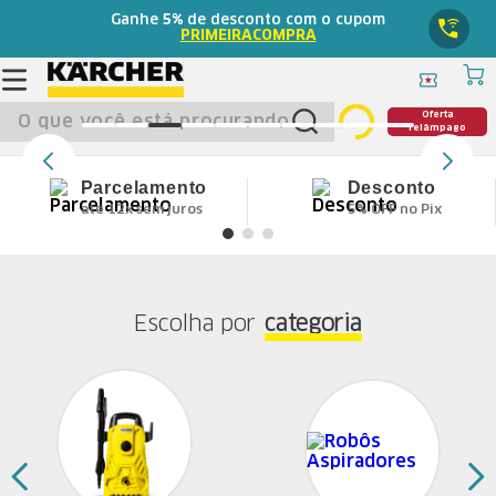
Ganhe
5%
de desconto com o cupom
PRIMEIRACOMPRA
O que você está procurando?
Oferta
relâmpago
Parcelamento
Desconto
até 12x sem juros
5% OFF no Pix
Escolha por
categoria