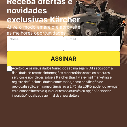
Receba ofertas e
novidades
exclusivas Kärcher
Ative o modo amarelo e aproveite
as melhores oportunidades.
Nome
E-mail
ASSINAR
Aceito que os meus dados fornecidos acima sejam utilizados com a
finalidade de receber informações e conteúdos sobre os produtos,
serviços e novidades sobre a Karcher Brasil via e-mail marketing e
registro de funcionalidades conectados, como habilitação de
geolocalização, em consonância ao art. 7°, I da LGPD, podendo revogar
este consentimento a qualquer tempo através da opção “cancelar
inscrição” localizada ao final das newsletters.