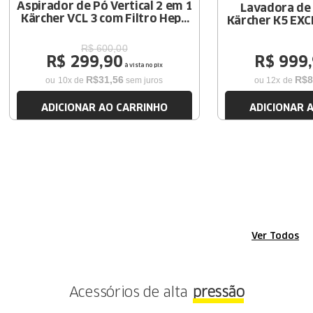
Aspirador de Pó Vertical 2 em 1
Lavadora de 
Kärcher VCL 3 com Filtro Hepa
Kärcher K5 EXC
e Bateria de Lítio 14V
19
R$
600
,
00
R$
299
,
90
R$
999
,
à vista no pix
R$
31
,
56
R$
8
ou
10
x de
sem juros
ou
12
x de
ADICIONAR AO CARRINHO
ADICIONAR 
Ver Todos
Acessórios de alta
pressão