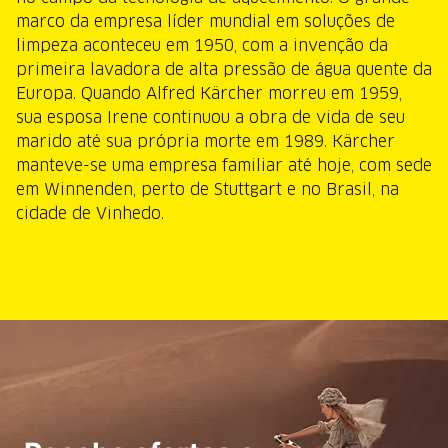
marco da empresa líder mundial em soluções de
limpeza aconteceu em 1950, com a invenção da
primeira lavadora de alta pressão de água quente da
Europa. Quando Alfred Kärcher morreu em 1959,
sua esposa Irene continuou a obra de vida de seu
marido até sua própria morte em 1989. Kärcher
manteve-se uma empresa familiar até hoje, com sede
em Winnenden, perto de Stuttgart e no Brasil, na
cidade de Vinhedo.