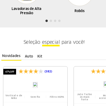
Lavadoras de Alta
Robôs
Pressão
Seleção
especial
para você!
Novidades
Auto
Kit
(382)
47%
OFF
Jato Turbo
Vertical e de
Ma
Sem fio
Filtro HEPA
2x mais
Mão
acess
forte