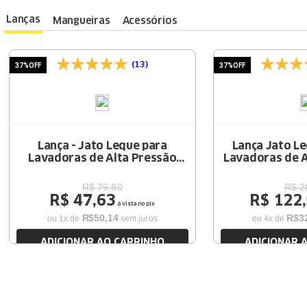
Lanças
Mangueiras
Acessórios
(13)
37%
OFF
37%
OFF
Lança - Jato Leque para
Lança Jato Le
Lavadoras de Alta Pressão
Lavadoras de A
K2.500 | K3.110
K
R$
79
,
80
R$
2
R$
47
,
63
R$
122
,
à vista no pix
R$
50
,
14
R$
3
ou
1
x de
sem juros
ou
4
x de
ADICIONAR AO CARRINHO
ADICIONAR 