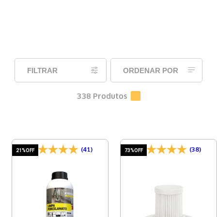
FILTRAR
ORDENAR POR
338
Produtos
(41)
(38)
21%
OFF
73%
OFF