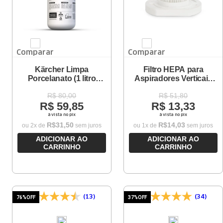
Comparar
Comparar
Kärcher Limpa
Filtro HEPA para
Porcelanato (1 litro
Aspiradores Verticais
rende até 30 litros)
VCL 2 e VCL 3
R$
80
,
00
R$
51
,
80
R$
59
,
85
R$
13
,
33
à vista no pix
à vista no pix
R$
31
,
50
R$
14
,
03
ou
2
x de
sem juros
ou
1
x de
sem juros
ADICIONAR AO
ADICIONAR AO
CARRINHO
CARRINHO
(13)
(34)
76%
OFF
37%
OFF