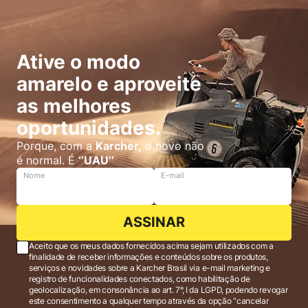
Ative o modo
amarelo e aproveite
as melhores
oportunidades.
Porque, com a
Karcher,
o novo não
é normal. É
‘’UAU’’
Nome
E-mail
ASSINAR
Aceito que os meus dados fornecidos acima sejam utilizados com a
finalidade de receber informações e conteúdos sobre os produtos,
serviços e novidades sobre a Karcher Brasil via e-mail marketing e
registro de funcionalidades conectados, como habilitação de
geolocalização, em consonância ao art. 7°, I da LGPD, podendo revogar
este consentimento a qualquer tempo através da opção “cancelar