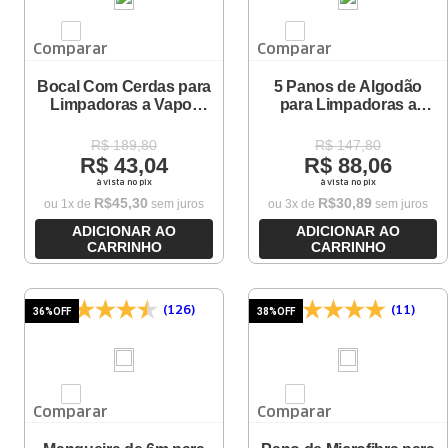
Comparar
Comparar
Bocal Com Cerdas para
5 Panos de Algodão
Limpadoras a Vapor
para Limpadoras a
Karcher
Vapor Karcher Bocal
com Cerdas
R$
189
,
80
R$
147
,
80
R$
43
,
04
R$
88
,
06
à vista no pix
à vista no pix
R$
45
,
30
R$
30
,
89
ou
1
x de
sem juros
ou
3
x de
sem juros
ADICIONAR AO
ADICIONAR AO
CARRINHO
CARRINHO
(126)
(11)
36%
OFF
38%
OFF
Comparar
Comparar