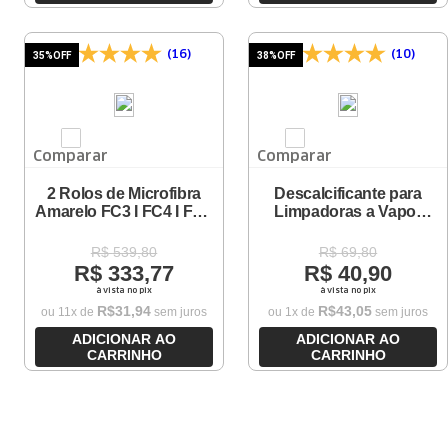
(16)
(10)
35%
OFF
38%
OFF
Comparar
Comparar
2 Rolos de Microfibra
Descalcificante para
Amarelo FC3 I FC4 I FC5
Limpadoras a Vapor
I FC7
Karcher (3 un)
R$
539
,
80
R$
69
,
80
R$
333
,
77
R$
40
,
90
à vista no pix
à vista no pix
R$
31
,
94
R$
43
,
05
ou
11
x de
sem juros
ou
1
x de
sem juros
ADICIONAR AO
ADICIONAR AO
CARRINHO
CARRINHO