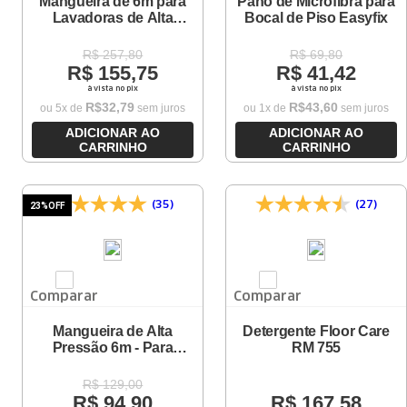
Mangueira de 6m para
Pano de Microfibra para
Lavadoras de Alta
Bocal de Piso Easyfix
Pressão K3 I K4 I K5
Pistola Better
R$
257
,
80
R$
69
,
80
R$
155
,
75
R$
41
,
42
à vista no pix
à vista no pix
R$
32
,
79
R$
43
,
60
ou
5
x de
sem juros
ou
1
x de
sem juros
ADICIONAR AO
ADICIONAR AO
CARRINHO
CARRINHO
(35)
(27)
23%
OFF
Comparar
Comparar
Mangueira de Alta
Detergente Floor Care
Pressão 6m - Para
RM 755
Pistola Better e G145
R$
129
,
00
R$
94
,
90
R$
167
,
58