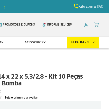
Fale com o SAC
Ganhe
5%
de desconto com o cupom
PRIMEIR
PROMOÇÕES E CUPONS
INFORME SEU CEP
O
ACESSÓRIOS
BLOG KARCHER
4 x 22 x 5,3/2,8 - Kit 10 Peças
o Bomba
0
Seja o primeiro a avaliar