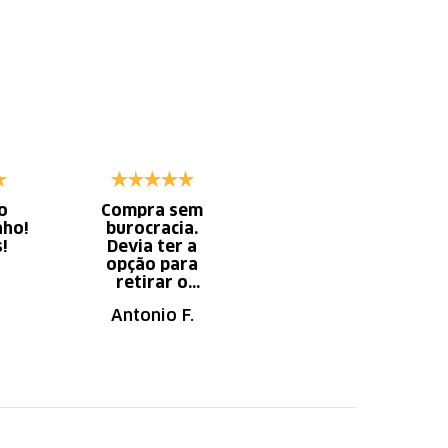
o
Compra sem
Diminui o tempo
nho!
burocracia.
gasto com
s!
Devia ter a
serviço x
opção para
aumento do
retirar o
tempo do
produto em uma
descanso.
Antonio F.
Irany B.
autorizada da
loja.