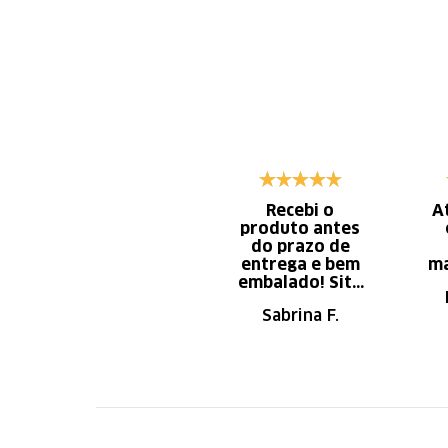
Recebi o
A
produto antes
do prazo de
entrega e bem
ma
embalado! Site
de fácil
Sabrina F.
navegação.
Recomendo