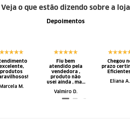
Veja o que estão dizendo sobre a loja
Depoimentos
tendimento
Fiu bem
Chegou n
excelente,
atendido pela
prazo certi
produtos
vendedora ,
Eficiente
ravilhosos!
produto não
Eliana A.
usei ainda , mas
Marcela M.
parece de ser
Valmiro D.
ótima qualidade