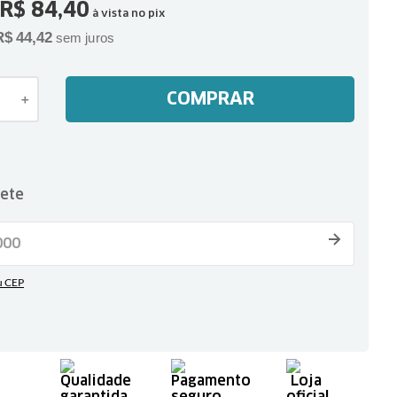
R$
84
,
40
à vista no pix
R$
44
,
42
sem juros
COMPRAR
＋