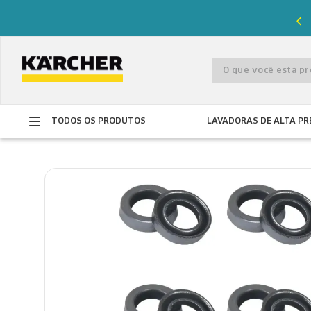
%
de desconto com o cupom
PRIMEIRACOMPRA
O que você está 
TODOS OS PRODUTOS
LAVADORAS DE ALTA PR