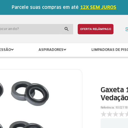
Parcele suas compras em até
12X SEM JUROS
procurando?
OFERTA RELÂMPAGO
ESSÃO
ASPIRADORES
LIMPADORAS DE PIS
Gaxeta 1
Vedaçã
Referência:
:
9302118