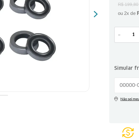
R$
199
,
80
ou
2
x de
－