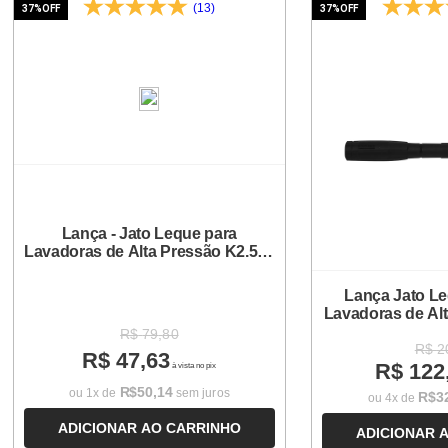
(13)
37%
OFF
37%
OFF
Lança - Jato Leque para
Lavadoras de Alta Pressão K2.500
| K3.110
Lança Jato Le
Lavadoras de Alt
R$
79
,
80
R$
2
R$
47
,
63
R$
122
à vista no pix
R$
50
,
14
ou
1
x de
sem juros
R$
3
ou
4
x de
ADICIONAR AO CARRINHO
ADICIONAR 