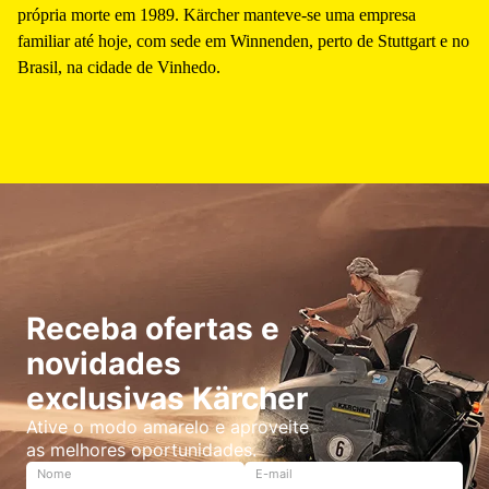
própria morte em 1989. Kärcher manteve-se uma empresa
familiar até hoje, com sede em Winnenden, perto de Stuttgart e no
Brasil, na cidade de Vinhedo.
Receba ofertas e
novidades
exclusivas Kärcher
Ative o modo amarelo e aproveite
as melhores oportunidades.
Nome
E-mail