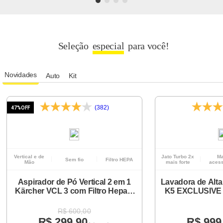
Seleção
especial
para você!
Novidades
Auto
Kit
(382)
47%
OFF
Vertical e de
Jato Turbo 2x
Ma
Sem fio
Filtro HEPA
Mão
mais forte
acess
Aspirador de Pó Vertical 2 em 1
Lavadora de Alta
Kärcher VCL 3 com Filtro Hepa e
K5 EXCLUSIVE 
Bateria de Lítio 14V
R$
600
,
00
R$
299
,
90
R$
999