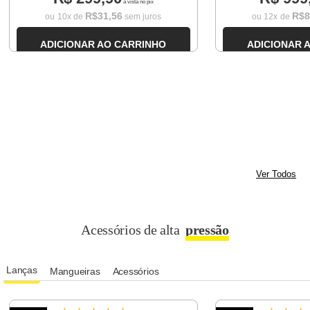
à vista no pix
R$
31
,
56
R$
8
ou
10
x de
sem juros
ou
12
x de
ADICIONAR AO CARRINHO
ADICIONAR 
Ver Todos
Acessórios de alta
pressão
Lanças
Mangueiras
Acessórios