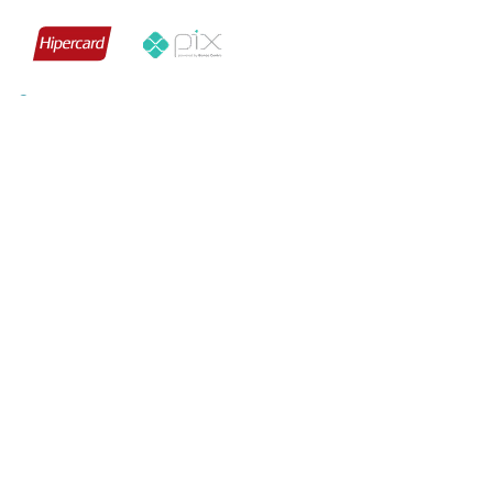
Segurança
Termos e Condições
Política de Privacidade
Kärcher Indústria e Comércio Ltda -
CNPJ: 47.110.960/0001-78
As fotos dos produtos são meramente ilustrativas. A venda dos produtos publicados
está sujeita a disponibilidade de estoque. As especificações técnicas e descrições
estão sujeitas a alterações sem aviso prévio. © Todos os direitos reservados