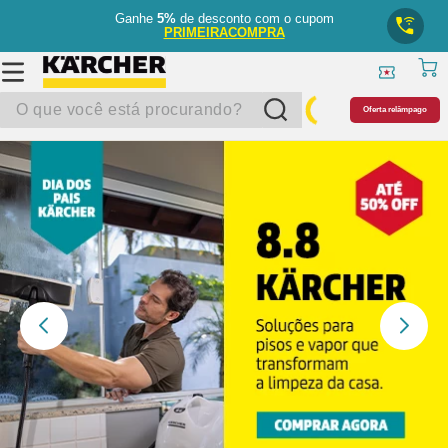
Ganhe
5%
de desconto com o cupom
PRIMEIRACOMPRA
O que você está procurando?
Oferta relâmpago