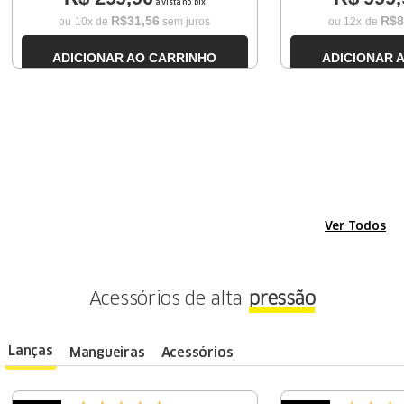
à vista no pix
R$
31
,
56
R$
8
ou
10
x de
sem juros
ou
12
x de
ADICIONAR AO CARRINHO
ADICIONAR 
Ver Todos
Acessórios de alta
pressão
Lanças
Mangueiras
Acessórios