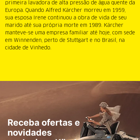
primeira lavadora de alta pressão de água quente da
Europa. Quando Alfred Kärcher morreu em 1959,
sua esposa Irene continuou a obra de vida de seu
marido até sua própria morte em 1989. Kärcher
manteve-se uma empresa familiar até hoje, com sede
em Winnenden, perto de Stuttgart e no Brasil, na
cidade de Vinhedo.
Receba ofertas e
novidades