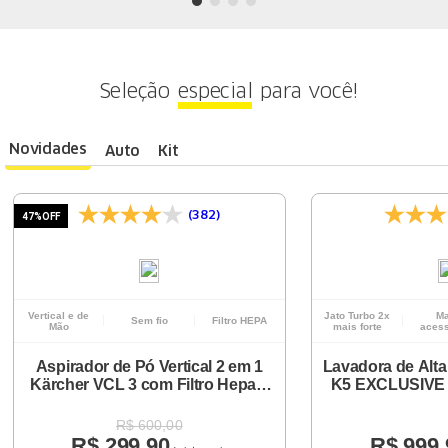
Seleção
especial
para você!
Novidades
Auto
Kit
(382)
47%
OFF
Vertical e de
Jato Turbo 2x
Ma
Sem fio
Filtro HEPA
Mão
mais forte
acess
Aspirador de Pó Vertical 2 em 1
Lavadora de Alta
Kärcher VCL 3 com Filtro Hepa e
K5 EXCLUSIVE 
Bateria de Lítio 14V
R$
600
,
00
R$
299
,
90
R$
999
,