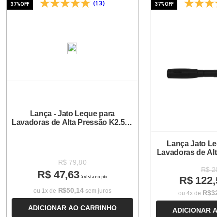
(13)
37%
OFF
37%
OFF
Lança - Jato Leque para
Lavadoras de Alta Pressão K2.500
| K3.110
Lança Jato Le
Lavadoras de Alt
R$
79
,
80
R$
2
R$
47
,
63
R$
122
,
à vista no pix
R$
50
,
14
ou
1
x de
sem juros
R$
3
ou
4
x de
ADICIONAR AO CARRINHO
ADICIONAR 