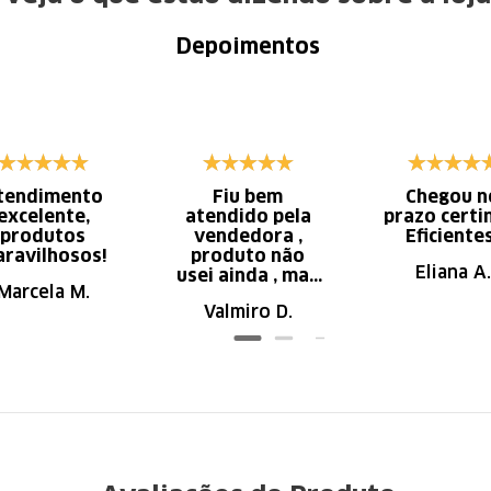
Depoimentos
tendimento
Fiu bem
Chegou n
excelente,
atendido pela
prazo certi
produtos
vendedora ,
Eficiente
ravilhosos!
produto não
Eliana A.
usei ainda , mas
Marcela M.
parece de ser
Valmiro D.
ótima qualidade