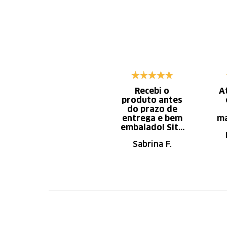
Recebi o
A
produto antes
do prazo de
entrega e bem
ma
embalado! Site
de fácil
Sabrina F.
navegação.
Recomendo