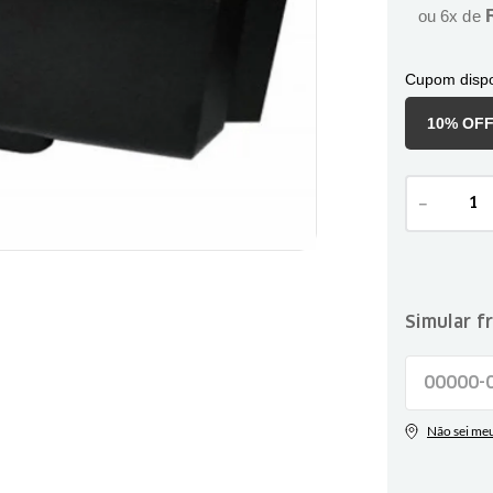
ou
6
x de
Cupom dispo
10% OF
－