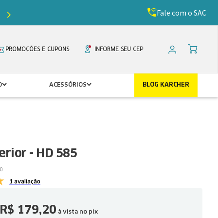
Fale com o SAC
Ganhe
5%
de desconto com o cupom
PRIMEIR
PROMOÇÕES E CUPONS
INFORME SEU CEP
O
ACESSÓRIOS
BLOG KARCHER
erior - HD 585
0
1 avaliação
R$
179
,
20
à vista no pix