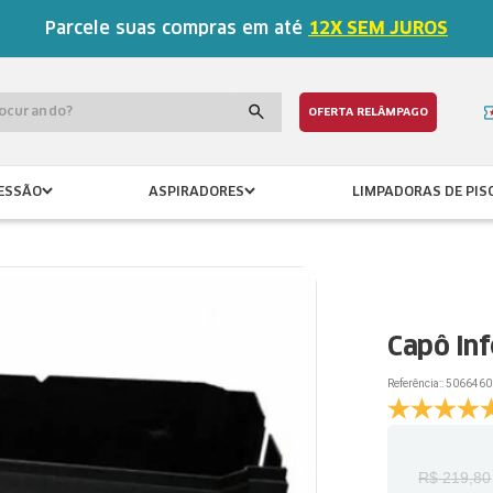
Parcele suas compras em até
12X SEM JUROS
procurando?
OFERTA RELÂMPAGO
ESSÃO
ASPIRADORES
LIMPADORAS DE PIS
Capô Inf
Referência:
:
5066460
R$
219
,
80