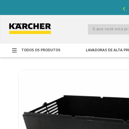
%
de desconto com o cupom
PRIMEIRACOMPRA
O que você está 
TODOS OS PRODUTOS
LAVADORAS DE ALTA PR