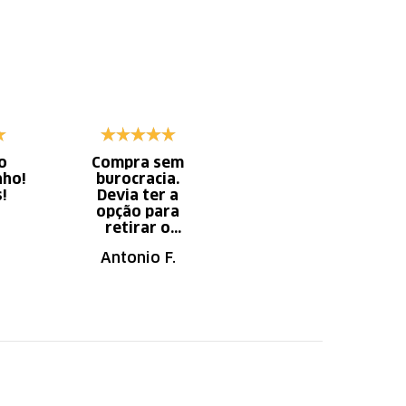
o
Compra sem
Diminui o tempo
nho!
burocracia.
gasto com
s!
Devia ter a
serviço x
opção para
aumento do
retirar o
tempo do
produto em uma
descanso.
Antonio F.
Irany B.
autorizada da
loja.