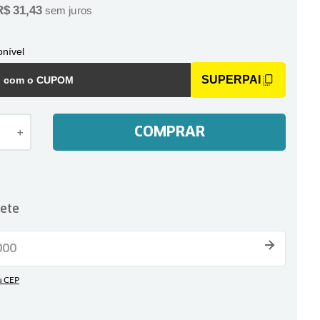
R$
31
,
43
sem juros
nível
SUPERPAI
F com o CUPOM
COMPRAR
＋