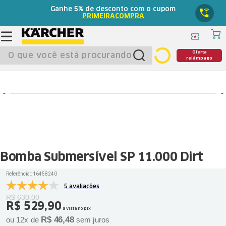
Ganhe
5%
de desconto com o cupom
PRIMEIRACOMPRA
O que você está procurando?
Oferta
relâmpago
Bomba Submersível SP 11.000 Dirt
Referência:
:
16458240
5 avaliações
R$
630
,
00
R$
529
,
90
à vista no pix
R$
46
,
48
ou
12
x de
sem juros