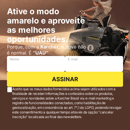
Ative o modo
amarelo e aproveite
as melhores
oportunidades.
Porque, com a
Karcher,
o novo não
é normal. É
‘’UAU’’
Nome
E-mail
ASSINAR
Aceito que os meus dados fornecidos acima sejam utilizados com a
finalidade de receber informações e conteúdos sobre os produtos,
serviços e novidades sobre a Karcher Brasil via e-mail marketing e
registro de funcionalidades conectados, como habilitação de
geolocalização, em consonância ao art. 7°, I da LGPD, podendo revogar
este consentimento a qualquer tempo através da opção “cancelar
inscrição” localizada ao final das newsletters.