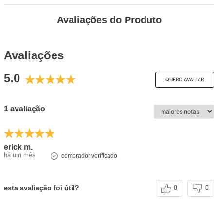
Avaliações do Produto
Avaliações
5.0
QUERO AVALIAR
1 avaliação
erick m.
há um mês
comprador verificado
esta avaliação foi útil?
0
0