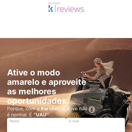
Ative o modo
amarelo e aproveite
as melhores
oportunidades.
Porque, com a
Karcher,
o novo não
é normal. É
‘’UAU’’
Nome
E-mail