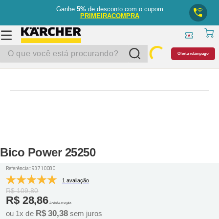
Ganhe
5%
de desconto com o cupom
PRIMEIRACOMPRA
O que você está procurando?
Oferta relâmpago
Bico Power 25250
Referência:
:
93710080
1 avaliação
R$
109
,
80
R$
28
,
86
à vista no pix
R$
30
,
38
ou
1
x de
sem juros