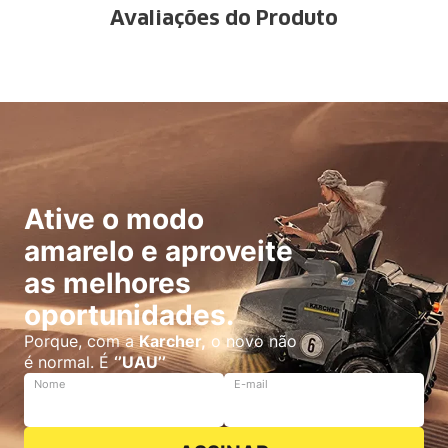
Avaliações do Produto
Ative o modo
amarelo e aproveite
as melhores
oportunidades.
Porque, com a
Karcher,
o novo não
é normal. É
‘’UAU’’
Nome
E-mail