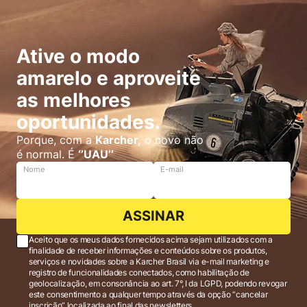
Ative o modo
amarelo e aproveite
as melhores
oportunidades.
Porque, com a
Karcher,
o novo não
é normal. É
‘’UAU’’
Nome
E-mail
ASSINAR
Aceito que os meus dados fornecidos acima sejam utilizados com a
finalidade de receber informações e conteúdos sobre os produtos,
serviços e novidades sobre a Karcher Brasil via e-mail marketing e
registro de funcionalidades conectados, como habilitação de
geolocalização, em consonância ao art. 7°, I da LGPD, podendo revogar
este consentimento a qualquer tempo através da opção “cancelar
inscrição” localizada ao final das newsletters.