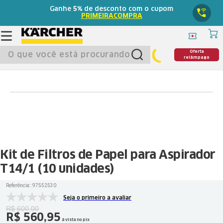
Ganhe
5%
de desconto com o cupom
PRIMEIRACOMPRA
O que você está procurando?
Oferta
relâmpago
Kit de Filtros de Papel para Aspirador
T14/1 (10 unidades)
Referência:
:
97552530
Seja o primeiro a avaliar
R$
600
,
00
R$
560
,
95
à vista no pix