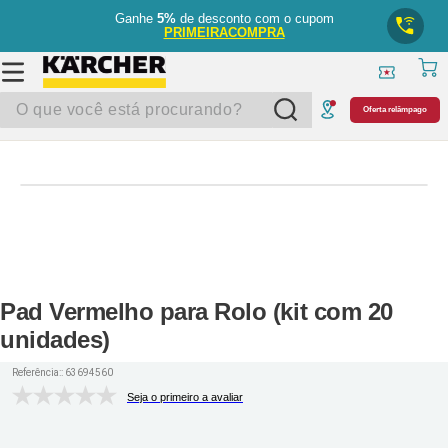
Ganhe
5%
de desconto com o cupom
PRIMEIRACOMPRA
O que você está procurando?
Oferta relâmpago
Pad Vermelho para Rolo (kit com 20
unidades)
Referência:
:
63694560
Seja o primeiro a avaliar