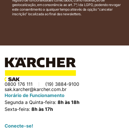
registro de funcionalidades conectados, como habilitação de
geolocalização, em consonância ao art. 7°, I da LGPD, podendo revogar
este consentimento a qualquer tempo através da opção “cancelar
inscrição” localizada ao final das newsletters.
0800 176 111
(19) 3884-9100
sak.karcher@karcher.com.br
Horário de Funcionamento
Segunda a Quinta-feira:
8h às 18h
Sexta-feira:
8h às 17h
Conecte-se!