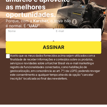
as melhores
oportunidades.
Porque, com a
Karcher,
o novo não
é normal. É
‘’UAU’’
Nome
E-mail
ASSINAR
Aceito que os meus dados fornecidos acima sejam utilizados com a
finalidade de receber informações e conteúdos sobre os produtos,
serviços e novidades sobre a Karcher Brasil via e-mail marketing e
registro de funcionalidades conectados, como habilitação de
geolocalização, em consonância ao art. 7°, I da LGPD, podendo revogar
este consentimento a qualquer tempo através da opção “cancelar
inscrição” localizada ao final das newsletters.