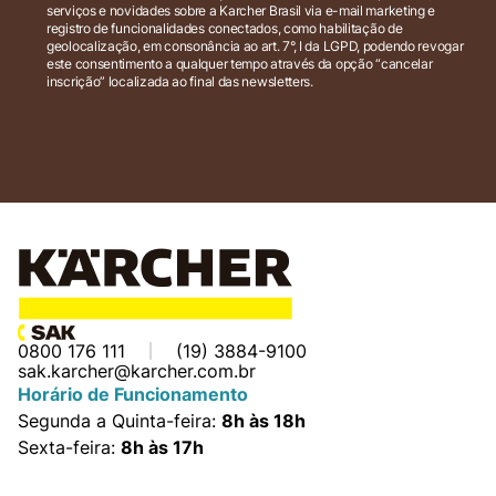
serviços e novidades sobre a Karcher Brasil via e-mail marketing e
registro de funcionalidades conectados, como habilitação de
geolocalização, em consonância ao art. 7°, I da LGPD, podendo revogar
este consentimento a qualquer tempo através da opção “cancelar
inscrição” localizada ao final das newsletters.
0800 176 111
(19) 3884-9100
sak.karcher@karcher.com.br
Horário de Funcionamento
Segunda a Quinta-feira:
8h às 18h
Sexta-feira:
8h às 17h