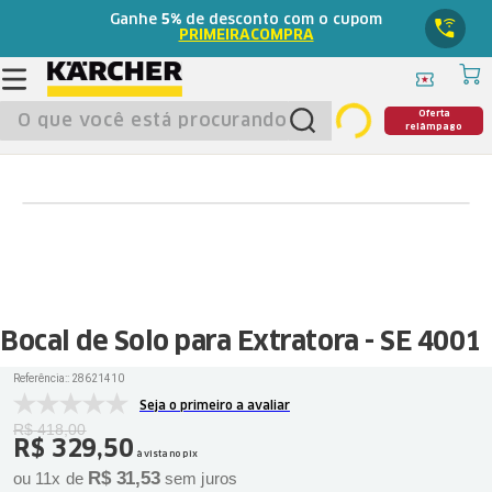
Ganhe
5%
de desconto com o cupom
PRIMEIRACOMPRA
O que você está procurando?
Oferta
relâmpago
Bocal de Solo para Extratora - SE 4001
Referência:
:
28621410
Seja o primeiro a avaliar
R$
418
,
00
R$
329
,
50
à vista no pix
R$
31
,
53
ou
11
x de
sem juros