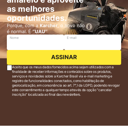
as melhores
oportunidades.
Porque, com a
Karcher,
o novo não
é normal. É
‘’UAU’’
Nome
E-mail
ASSINAR
Aceito que os meus dados fornecidos acima sejam utilizados com a
finalidade de receber informações e conteúdos sobre os produtos,
serviços e novidades sobre a Karcher Brasil via e-mail marketing e
registro de funcionalidades conectados, como habilitação de
geolocalização, em consonância ao art. 7°, I da LGPD, podendo revogar
este consentimento a qualquer tempo através da opção “cancelar
inscrição” localizada ao final das newsletters.