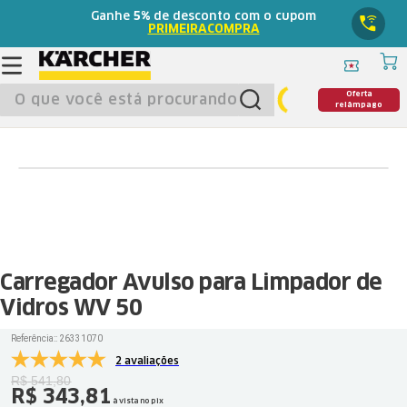
Ganhe
5%
de desconto com o cupom
PRIMEIRACOMPRA
O que você está procurando?
Oferta
relâmpago
Carregador Avulso para Limpador de
Vidros WV 50
Referência:
:
26331070
2 avaliações
R$
541
,
80
R$
343
,
81
à vista no pix