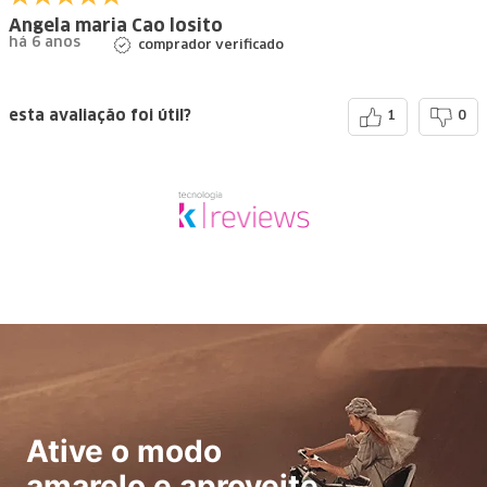
Angela maria Cao losito
há 6 anos
comprador verificado
esta avaliação foi útil?
1
0
Ative o modo
amarelo e aproveite