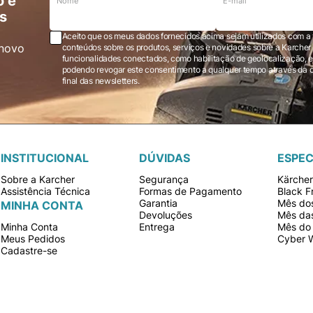
o e
Nome
E-mail
s
Aceito que os meus dados fornecidos acima sejam utilizados com a 
novo
conteúdos sobre os produtos, serviços e novidades sobre a Karcher Brasil via e-mail marketing e registro de
funcionalidades conectados, como habilitação de geolocalização, em
podendo revogar este consentimento a qualquer tempo através da opção “cancelar inscrição” localizada ao
final das newsletters.
INSTITUCIONAL
DÚVIDAS
ESPEC
Sobre a Karcher
Segurança
Kärche
Assistência Técnica
Formas de Pagamento
Black F
Garantia
Mês dos
MINHA CONTA
Devoluções
Mês da
Minha Conta
Entrega
Mês do 
Meus Pedidos
Cyber 
Cadastre-se