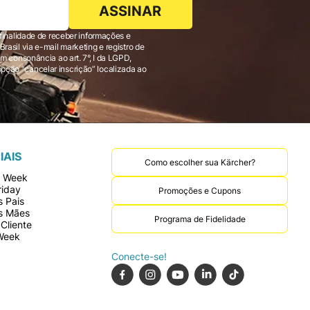
ASSINAR
finalidade de receber informações e
 consonância ao art. 7°, I da LGPD,
IAIS
Como escolher sua Kärcher?
r Week
riday
Promoções e Cupons
 Pais
s Mães
Programa de Fidelidade
Cliente
Week
Conecte-se!