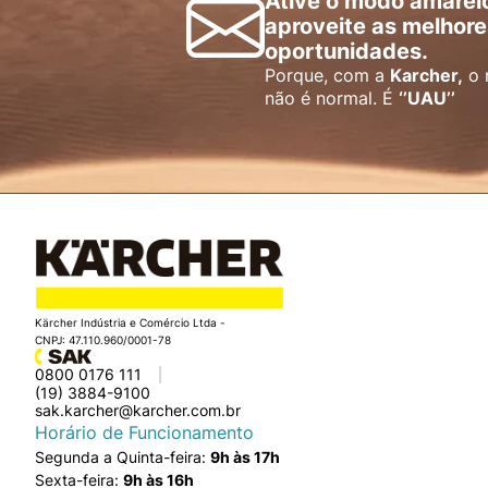
Ative o modo amarel
aproveite as melhore
oportunidades.
Porque, com a
Karcher,
o 
não é normal. É
‘’UAU’’
Kärcher Indústria e Comércio Ltda -
CNPJ: 47.110.960/0001-78
0800 0176 111
(19) 3884-9100
sak.karcher@karcher.com.br
Horário de Funcionamento
Segunda a Quinta-feira:
9h às 17h
Sexta-feira:
9h às 16h