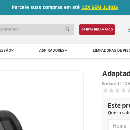
Parcele suas compras em até
12X SEM JUROS
procurando?
OFERTA RELÂMPAGO
ESSÃO
ASPIRADORES
LIMPADORAS DE PIS
Adaptado
Referência:
:
4111030
Este pr
Quero sabe