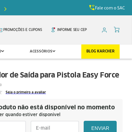
Fale com o SAC
Ganhe
5%
de desconto com o cupom
PRIMEIR
PROMOÇÕES E CUPONS
INFORME SEU CEP
O
ACESSÓRIOS
BLOG KARCHER
r de Saída para Pistola Easy Force
0
Seja o primeiro a avaliar
oduto não está disponível no momento
r quando estiver disponível
ENVIAR