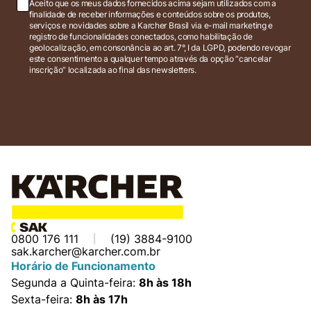
Aceito que os meus dados fornecidos acima sejam utilizados com a
finalidade de receber informações e conteúdos sobre os produtos,
serviços e novidades sobre a Karcher Brasil via e-mail marketing e
registro de funcionalidades conectados, como habilitação de
geolocalização, em consonância ao art. 7°, I da LGPD, podendo revogar
este consentimento a qualquer tempo através da opção “cancelar
inscrição” localizada ao final das newsletters.
0800 176 111
(19) 3884-9100
sak.karcher@karcher.com.br
Horário de Funcionamento
Segunda a Quinta-feira:
8h às 18h
Sexta-feira:
8h às 17h