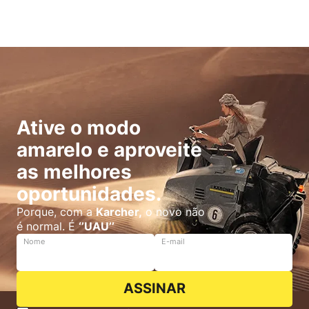
Ative o modo
amarelo e aproveite
as melhores
oportunidades.
Porque, com a
Karcher,
o novo não
é normal. É
‘’UAU’’
Nome
E-mail
ASSINAR