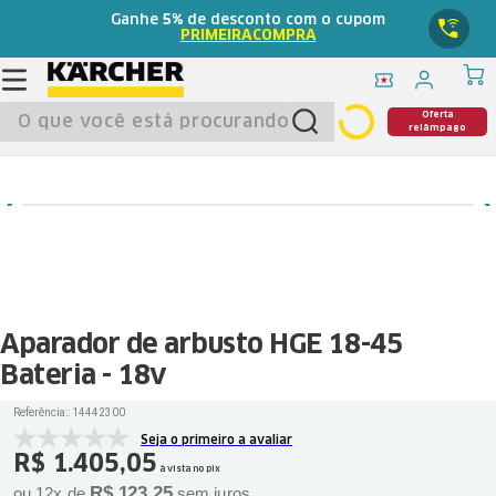
Ganhe
5%
de desconto com o cupom
PRIMEIRACOMPRA
O que você está procurando?
Oferta
relâmpago
Aparador de arbusto HGE 18-45
Bateria - 18v
Referência:
:
14442300
Seja o primeiro a avaliar
R$
1
.
405
,
05
à vista no pix
R$
123
,
25
ou
12
x de
sem juros