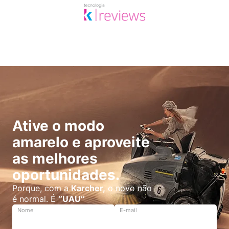
Ative o modo
amarelo e aproveite
as melhores
oportunidades.
Porque, com a
Karcher,
o novo não
é normal. É
‘’UAU’’
Nome
E-mail