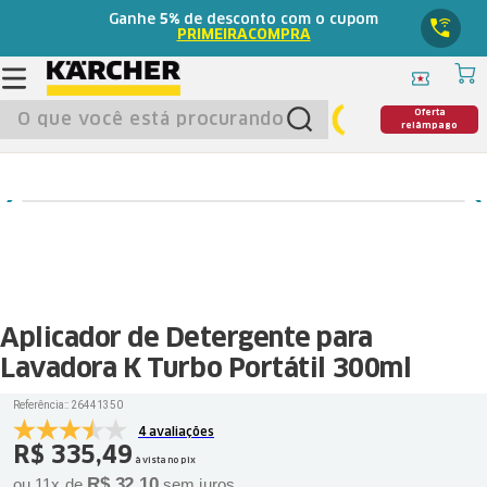
Ganhe
5%
de desconto com o cupom
PRIMEIRACOMPRA
O que você está procurando?
Oferta
relâmpago
Aplicador de Detergente para
Lavadora K Turbo Portátil 300ml
Referência:
:
26441350
4 avaliações
R$
335
,
49
à vista no pix
R$
32
,
10
ou
11
x de
sem juros