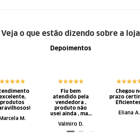
Veja o que estão dizendo sobre a loja
Depoimentos
tendimento
Fiu bem
Chegou n
excelente,
atendido pela
prazo certi
produtos
vendedora ,
Eficiente
ravilhosos!
produto não
Eliana A.
usei ainda , mas
Marcela M.
parece de ser
Valmiro D.
ótima qualidade