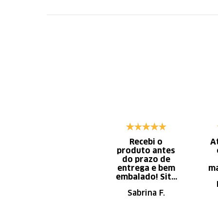
Recebi o
A
produto antes
do prazo de
entrega e bem
ma
embalado! Site
de fácil
Sabrina F.
navegação.
Recomendo