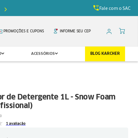
Fale com o SAC
Ganhe
5%
de desconto com o cupom
PRIMEIR
PROMOÇÕES E CUPONS
INFORME SEU CEP
O
ACESSÓRIOS
BLOG KARCHER
or de Detergente 1L - Snow Foam
fissional)
0
1 avaliação