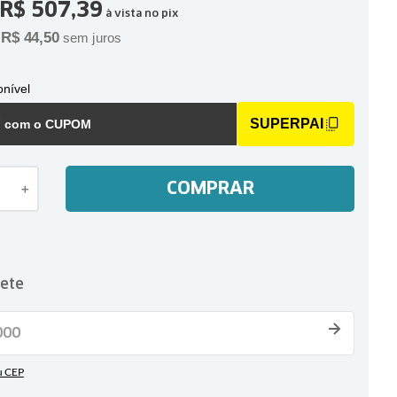
R$
507
,
39
à vista no pix
R$
44
,
50
e
sem juros
nível
SUPERPAI
F com o CUPOM
COMPRAR
＋