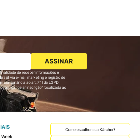
ASSINAR
finalidade de receber informações e
 consonância ao art. 7°, I da LGPD,
IAIS
Como escolher sua Kärcher?
r Week