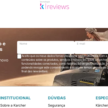
o e
Nome
E-mail
s
Aceito que os meus dados fornecidos acima sejam utilizados com a 
novo
conteúdos sobre os produtos, serviços e novidades sobre a Karcher Brasil via e-mail marketing e registro de
funcionalidades conectados, como habilitação de geolocalização, em
podendo revogar este consentimento a qualquer tempo através da opção “cancelar inscrição” localizada ao
final das newsletters.
INSTITUCIONAL
DÚVIDAS
ESPEC
Sobre a Karcher
Segurança
Kärche