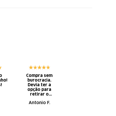
o
Compra sem
Diminui o tempo
nho!
burocracia.
gasto com
s!
Devia ter a
serviço x
opção para
aumento do
retirar o
tempo do
produto em uma
descanso.
Antonio F.
Irany B.
autorizada da
loja.