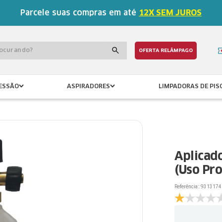
Parcele suas compras em até
12X SEM JUROS
procurando?
OFERTA RELÂMPAGO
ESSÃO
ASPIRADORES
LIMPADORAS DE PIS
Aplicad
(Uso Pro
Referência:
:
9313174