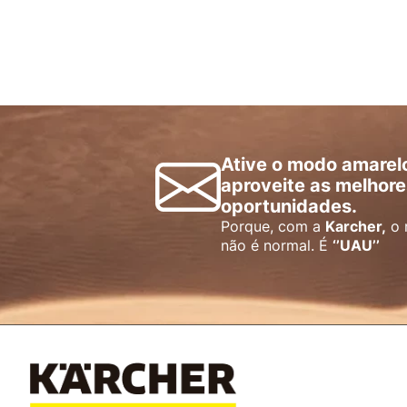
Ative o modo amarel
aproveite as melhore
oportunidades.
Porque, com a
Karcher,
o 
não é normal. É
‘’UAU’’