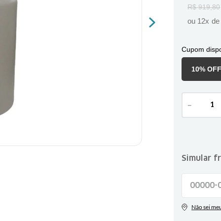
R$
919
,
80
ou
12
x d
Cupom dispo
10% OF
－