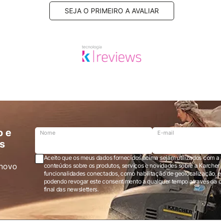
SEJA O PRIMEIRO A AVALIAR
o e
Nome
E-mail
s
Aceito que os meus dados fornecidos acima sejam utilizados com a 
novo
conteúdos sobre os produtos, serviços e novidades sobre a Karcher Brasil via e-mail marketing e registro de
funcionalidades conectados, como habilitação de geolocalização, em
podendo revogar este consentimento a qualquer tempo através da opção “cancelar inscrição” localizada ao
final das newsletters.