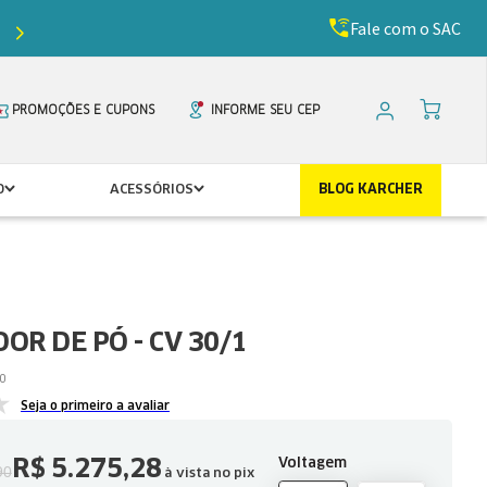
Fale com o SAC
Ganhe
5%
de desconto com o cupom
PRIMEIR
PROMOÇÕES E CUPONS
INFORME SEU CEP
O
ACESSÓRIOS
BLOG KARCHER
OR DE PÓ - CV 30/1
0
Seja o primeiro a avaliar
R$
5
.
275
,
28
Voltagem
90
à vista no pix