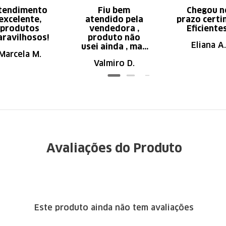
tendimento
Fiu bem
Chegou n
excelente,
atendido pela
prazo certi
produtos
vendedora ,
Eficiente
ravilhosos!
produto não
Eliana A.
usei ainda , mas
Marcela M.
parece de ser
Valmiro D.
ótima qualidade
Avaliações do Produto
Este produto ainda não tem avaliações