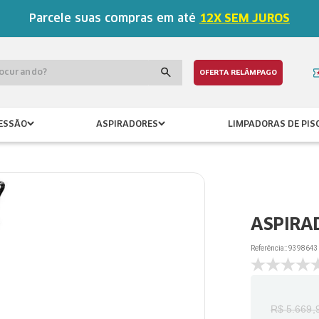
Parcele suas compras em até
12X SEM JUROS
procurando?
OFERTA RELÂMPAGO
ESSÃO
ASPIRADORES
LIMPADORAS DE PIS
ASPIRAD
Referência:
:
9398643
R$
5
.
669
,