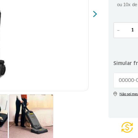
ou
10
x d
－