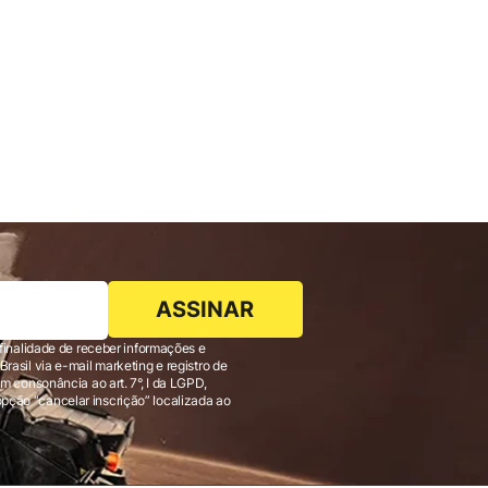
ASSINAR
finalidade de receber informações e
 consonância ao art. 7°, I da LGPD,