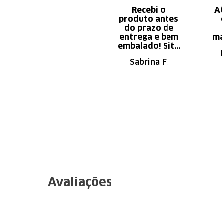
Recebi o
A
produto antes
do prazo de
entrega e bem
ma
embalado! Site
de fácil
Sabrina F.
navegação.
Recomendo
Avaliações