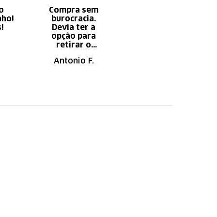
o
Compra sem
Diminui o tempo
nho!
burocracia.
gasto com
s!
Devia ter a
serviço x
opção para
aumento do
retirar o
tempo do
produto em uma
descanso.
Antonio F.
Irany B.
autorizada da
loja.