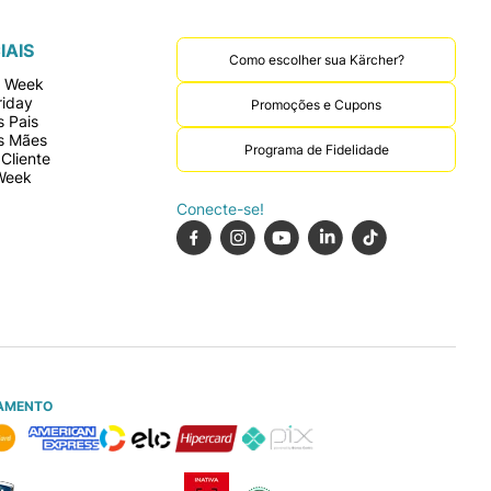
IAIS
Como escolher sua Kärcher?
r Week
riday
Promoções e Cupons
 Pais
s Mães
Programa de Fidelidade
Cliente
Week
Conecte-se!
AMENTO