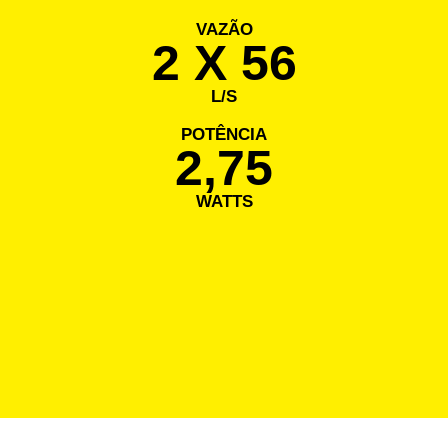
VAZÃO
2 X 56
L/S
POTÊNCIA
2,75
WATTS