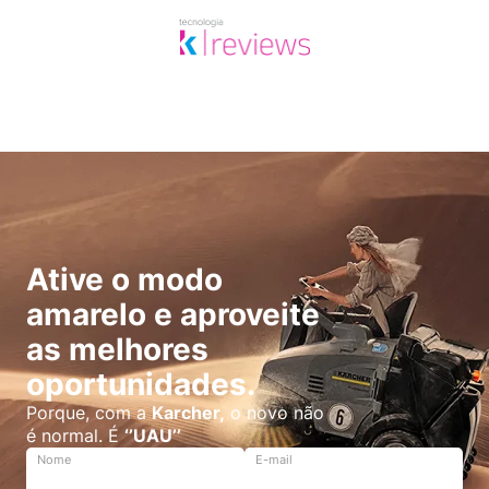
Ative o modo
amarelo e aproveite
as melhores
oportunidades.
Porque, com a
Karcher,
o novo não
é normal. É
‘’UAU’’
Nome
E-mail