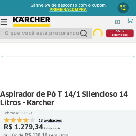
Ganhe
5%
de desconto com o cupom
PRIMEIRACOMPRA
O que você está procurando?
Oferta
relâmpago
Aspirador de Pó T 14/1 Silencioso 14
Litros - Karcher
Referência:
:
15271740
13 avaliações
R$
1
.
279
,
34
à vista no pix
R$
136
,
10
ou
10
x de
sem juros