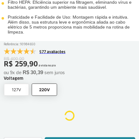
Filtro HEPA: Eficiência superior na filtragem, eliminando vírus e
bactérias, garantindo um ambiente mais saudável.
Praticidade e Facilidade de Uso: Montagem rápida e intuitiva.
Além disso, sua estrutura leve e ergonômica aliada ao cabo
elétrico de 5 metros proporciona mais mobilidade na rotina de
limpeza.
Referência:
:
93984650
577 avaliações
R$
400
,
00
R$
259
,
90
à vista no pix
R$
30
,
39
ou
9
x de
sem juros
Voltagem
127V
220V