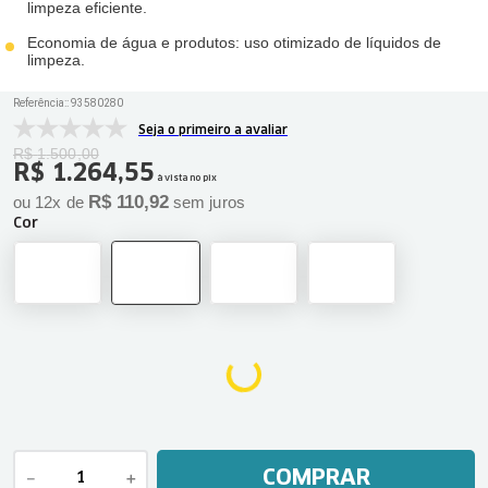
limpeza eficiente.
Economia de água e produtos: uso otimizado de líquidos de
limpeza.
Referência:
:
93580280
Seja o primeiro a avaliar
R$
1
.
500
,
00
R$
1
.
264
,
55
à vista no pix
R$
110
,
92
ou
12
x de
sem juros
Cor
COMPRAR
－
＋