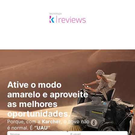
Ative o modo
amarelo e aproveite
as melhores
oportunidades.
Porque, com a
Karcher,
o novo não
é normal. É
‘’UAU’’
Nome
E-mail