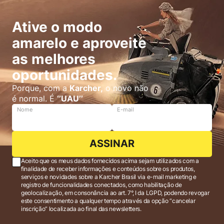
Ative o modo
amarelo e aproveite
as melhores
oportunidades.
Porque, com a
Karcher,
o novo não
é normal. É
‘’UAU’’
Nome
E-mail
ASSINAR
Aceito que os meus dados fornecidos acima sejam utilizados com a
finalidade de receber informações e conteúdos sobre os produtos,
serviços e novidades sobre a Karcher Brasil via e-mail marketing e
registro de funcionalidades conectados, como habilitação de
geolocalização, em consonância ao art. 7°, I da LGPD, podendo revogar
este consentimento a qualquer tempo através da opção “cancelar
inscrição” localizada ao final das newsletters.