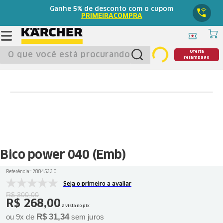
Ganhe
5%
de desconto com o cupom
PRIMEIRACOMPRA
O que você está procurando?
Oferta
relâmpago
Bico power 040 (Emb)
Referência:
:
28845330
Seja o primeiro a avaliar
R$
300
,
00
R$
268
,
00
à vista no pix
R$
31
,
34
ou
9
x de
sem juros