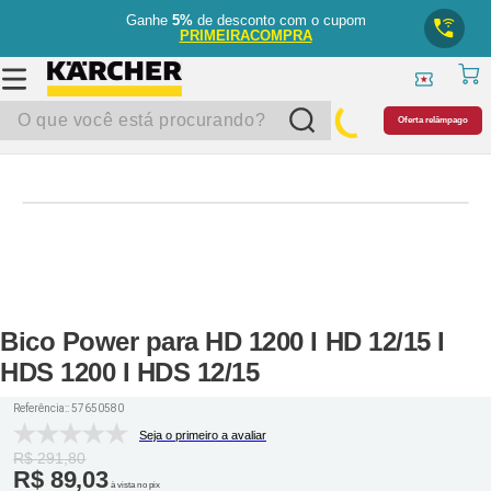
Ganhe
5%
de desconto com o cupom
PRIMEIRACOMPRA
O que você está procurando?
Oferta relâmpago
Bico Power para HD 1200 I HD 12/15 I
HDS 1200 I HDS 12/15
Referência:
:
57650580
Seja o primeiro a avaliar
R$
291
,
80
R$
89
,
03
à vista no pix