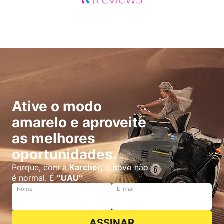
Ative o modo
amarelo e aproveite
as melhores
oportunidades.
Porque, com a
Karcher,
o novo não
é normal. É
‘’UAU’’
Nome
E-mail
ASSINAR