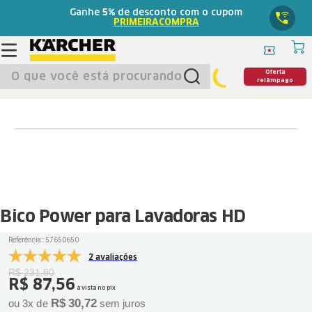
Ganhe
5%
de desconto com o cupom
PRIMEIRACOMPRA
O que você está procurando?
Oferta
relâmpago
Bico Power para Lavadoras HD
Referência:
:
57650650
2 avaliações
R$
231
,
80
R$
87
,
56
à vista no pix
R$
30
,
72
ou
3
x de
sem juros