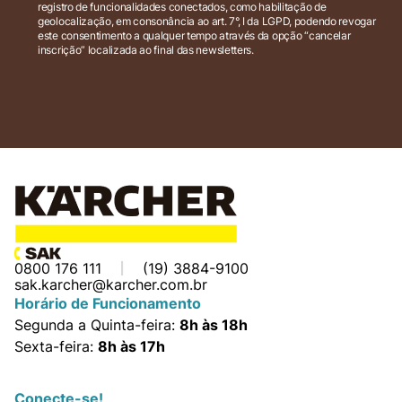
registro de funcionalidades conectados, como habilitação de
geolocalização, em consonância ao art. 7°, I da LGPD, podendo revogar
este consentimento a qualquer tempo através da opção “cancelar
inscrição” localizada ao final das newsletters.
0800 176 111
(19) 3884-9100
sak.karcher@karcher.com.br
Horário de Funcionamento
Segunda a Quinta-feira:
8h às 18h
Sexta-feira:
8h às 17h
Conecte-se!