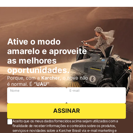
Ative o modo
amarelo e aproveite
as melhores
oportunidades.
Porque, com a
Karcher,
o novo não
é normal. É
‘’UAU’’
Nome
E-mail
ASSINAR
Aceito que os meus dados fornecidos acima sejam utilizados com a
finalidade de receber informações e conteúdos sobre os produtos,
serviços e novidades sobre a Karcher Brasil via e-mail marketing e