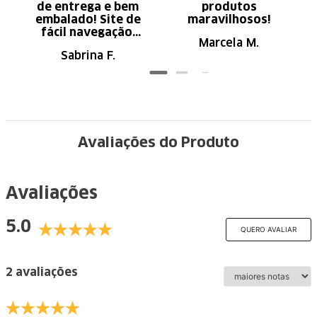
de entrega e bem
produtos
embalado! Site de
maravilhosos!
fácil navegação.
Marcela M.
Recomendo
Sabrina F.
Avaliações do Produto
Avaliações
5.0
QUERO AVALIAR
2 avaliações