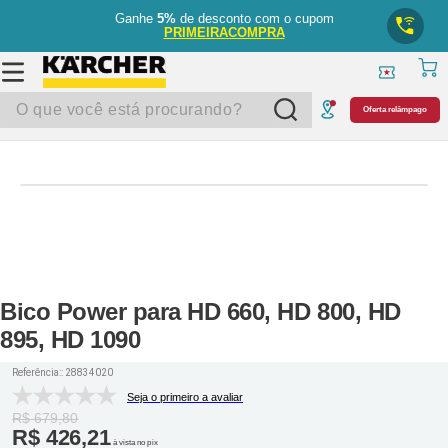
Ganhe
5%
de desconto com o cupom
PRIMEIRACOMPRA
O que você está procurando?
Oferta relâmpago
Bico Power para HD 660, HD 800, HD
895, HD 1090
Referência:
:
28834020
Seja o primeiro a avaliar
R$
679
,
80
R$
426
,
21
à vista no pix