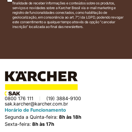
finalidade de receber informações e conteúdos sobre os produtos,
serviços e novidades sobre a Karcher Brasil via e-mail marketing e
registro de funcionalidades conectados, como habilitação de
geolocalização, em consonância ao art. 7°, I da LGPD, podendo revogar
este consentimento a qualquer tempo através da opção “cancelar
inscrição” localizada ao final das newsletters.
0800 176 111
(19) 3884-9100
sak.karcher@karcher.com.br
Horário de Funcionamento
Segunda a Quinta-feira:
8h às 18h
Sexta-feira:
8h às 17h