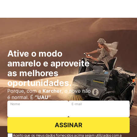
Ative o modo
amarelo e aproveite
as melhores
oportunidades.
Porque, com a
Karcher,
o novo não
é normal. É
‘’UAU’’
Nome
E-mail
ASSINAR
Aceito que os meus dados fornecidos acima sejam utilizados com a