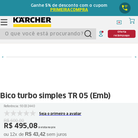
Ganhe
5%
de desconto com o cupom
PRIMEIRACOMPRA
O que você está procurando?
Oferta
relâmpago
Bico turbo simples TR 05 (Emb)
Referência:
:
93032440
Seja o primeiro a avaliar
R$
600
,
00
R$
495
,
08
à vista no pix
R$
43
,
42
ou
12
x de
sem juros