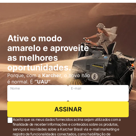
Ative o modo
amarelo e aproveite
as melhores
oportunidades.
Porque, com a
Karcher,
o novo não
é normal. É
‘’UAU’’
Nome
E-mail
ASSINAR
Aceito que os meus dados fornecidos acima sejam utilizados com a
finalidade de receber informações e conteúdos sobre os produtos,
serviços e novidades sobre a Karcher Brasil via e-mail marketing e
registro de funcionalidades conectados, como habilitação de