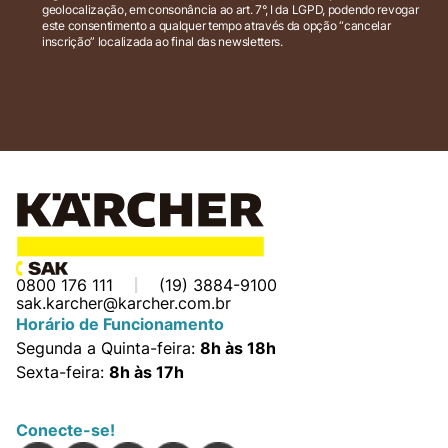
geolocalização, em consonância ao art. 7°, I da LGPD, podendo revogar
este consentimento a qualquer tempo através da opção “cancelar
inscrição” localizada ao final das newsletters.
0800 176 111
(19) 3884-9100
sak.karcher@karcher.com.br
Horário de Funcionamento
Segunda a Quinta-feira:
8h às 18h
Sexta-feira:
8h às 17h
Conecte-se!