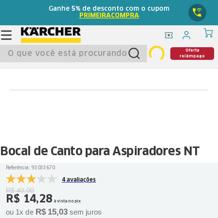
Ganhe
5%
de desconto com o cupom
PRIMEIRACOMPRA
O que você está procurando?
Oferta
relâmpago
Bocal de Canto para Aspiradores NT
Referência:
:
93033670
4 avaliações
R$
40
,
00
R$
14
,
28
à vista no pix
R$
15
,
03
ou
1
x de
sem juros