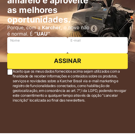
amarelo e aproveite
as melhores
oportunidades.
Porque, com a
Karcher,
o novo não
é normal. É
‘’UAU’’
Nome
E-mail
ASSINAR
Aceito que os meus dados fornecidos acima sejam utilizados com a
finalidade de receber informações e conteúdos sobre os produtos,
serviços e novidades sobre a Karcher Brasil via e-mail marketing e
registro de funcionalidades conectados, como habilitação de
geolocalização, em consonância ao art. 7°, I da LGPD, podendo revogar
este consentimento a qualquer tempo através da opção “cancelar
inscrição” localizada ao final das newsletters.