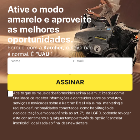
Ative o modo
amarelo e aproveite
as melhores
oportunidades.
Porque, com a
Karcher,
o novo não
é normal. É
‘’UAU’’
Nome
E-mail
ASSINAR
Aceito que os meus dados fornecidos acima sejam utilizados com a
finalidade de receber informações e conteúdos sobre os produtos,
serviços e novidades sobre a Karcher Brasil via e-mail marketing e
registro de funcionalidades conectados, como habilitação de
geolocalização, em consonância ao art. 7°, I da LGPD, podendo revogar
este consentimento a qualquer tempo através da opção “cancelar
inscrição” localizada ao final das newsletters.