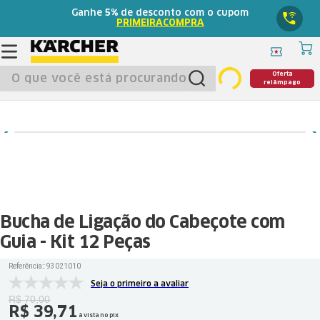
Ganhe
5%
de desconto com o cupom
PRIMEIRACOMPRA
O que você está procurando?
Oferta
relâmpago
Bucha de Ligação do Cabeçote com
Guia - Kit 12 Peças
Referência:
:
93021010
Seja o primeiro a avaliar
R$
70
,
00
R$
39
,
71
à vista no pix