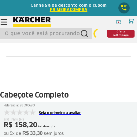
Ganhe
5%
de desconto com o cupom
PRIMEIRACOMPRA
O que você está procurando?
Oferta
relâmpago
Cabeçote Completo
Referência:
:
93030690
Seja o primeiro a avaliar
R$
259
,
80
R$
158
,
20
à vista no pix
R$
33
,
30
ou
5
x de
sem juros