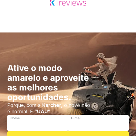
Ative o modo
amarelo e aproveite
as melhores
oportunidades.
Porque, com a
Karcher,
o novo não
é normal. É
‘’UAU’’
Nome
E-mail