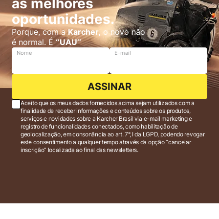
as melhores
oportunidades.
Porque, com a
Karcher,
o novo não
é normal. É
‘’UAU’’
Nome
E-mail
ASSINAR
Aceito que os meus dados fornecidos acima sejam utilizados com a
finalidade de receber informações e conteúdos sobre os produtos,
serviços e novidades sobre a Karcher Brasil via e-mail marketing e
registro de funcionalidades conectados, como habilitação de
geolocalização, em consonância ao art. 7°, I da LGPD, podendo revogar
este consentimento a qualquer tempo através da opção “cancelar
inscrição” localizada ao final das newsletters.