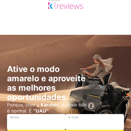
Ative o modo
amarelo e aproveite
as melhores
oportunidades.
Porque, com a
Karcher,
o novo não
é normal. É
‘’UAU’’
Nome
E-mail