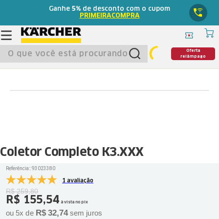
Ganhe
5%
de desconto com o cupom
PRIMEIRACOMPRA
O que você está procurando?
Oferta
relâmpago
Coletor Completo K3.XXX
Referência:
:
93023380
1 avaliação
R$
259
,
80
R$
155
,
54
à vista no pix
R$
32
,
74
ou
5
x de
sem juros