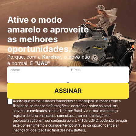
Ative o modo
amarelo e aproveite
as melhores
oportunidades.
Porque, com a
Karcher,
o novo não
é normal. É
‘’UAU’’
Nome
E-mail
ASSINAR
Aceito que os meus dados fornecidos acima sejam utilizados com a
finalidade de receber informações e conteúdos sobre os produtos,
serviços e novidades sobre a Karcher Brasil via e-mail marketing e
registro de funcionalidades conectados, como habilitação de
geolocalização, em consonância ao art. 7°, I da LGPD, podendo revogar
este consentimento a qualquer tempo através da opção “cancelar
inscrição” localizada ao final das newsletters.