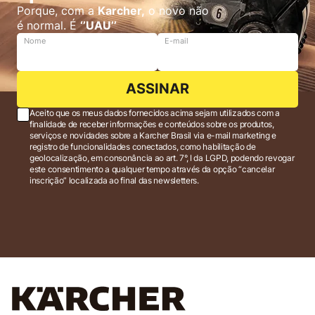
Porque, com a
Karcher,
o novo não
é normal. É
‘’UAU’’
Nome
E-mail
ASSINAR
Aceito que os meus dados fornecidos acima sejam utilizados com a
finalidade de receber informações e conteúdos sobre os produtos,
serviços e novidades sobre a Karcher Brasil via e-mail marketing e
registro de funcionalidades conectados, como habilitação de
geolocalização, em consonância ao art. 7°, I da LGPD, podendo revogar
este consentimento a qualquer tempo através da opção “cancelar
inscrição” localizada ao final das newsletters.