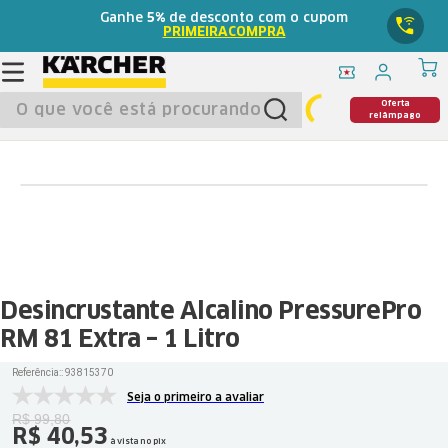
Ganhe
5%
de desconto com o cupom
PRIMEIRACOMPRA
O que você está procurando?
Oferta
relâmpago
Desincrustante Alcalino PressurePro
RM 81 Extra – 1 Litro
Referência:
:
93815370
Seja o primeiro a avaliar
R$
99
,
80
R$
40
,
53
à vista no pix