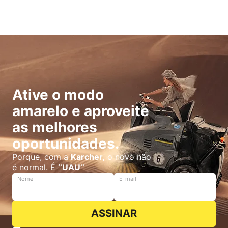
Ative o modo
amarelo e aproveite
as melhores
oportunidades.
Porque, com a
Karcher,
o novo não
é normal. É
‘’UAU’’
Nome
E-mail
ASSINAR