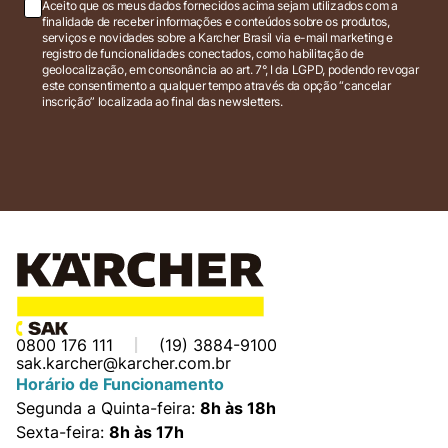
Aceito que os meus dados fornecidos acima sejam utilizados com a
finalidade de receber informações e conteúdos sobre os produtos,
serviços e novidades sobre a Karcher Brasil via e-mail marketing e
registro de funcionalidades conectados, como habilitação de
geolocalização, em consonância ao art. 7°, I da LGPD, podendo revogar
este consentimento a qualquer tempo através da opção “cancelar
inscrição” localizada ao final das newsletters.
0800 176 111
(19) 3884-9100
sak.karcher@karcher.com.br
Horário de Funcionamento
Segunda a Quinta-feira:
8h às 18h
Sexta-feira:
8h às 17h