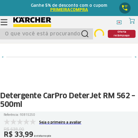
Ganhe
5%
de desconto com o cupom
PRIMEIRACOMPRA
O que você está procurando?
Oferta
relâmpago
Detergente CarPro DeterJet RM 562 –
500ml
Referência:
:
93815250
Seja o primeiro a avaliar
R$
638
,
00
R$
33
,
99
à vista no pix