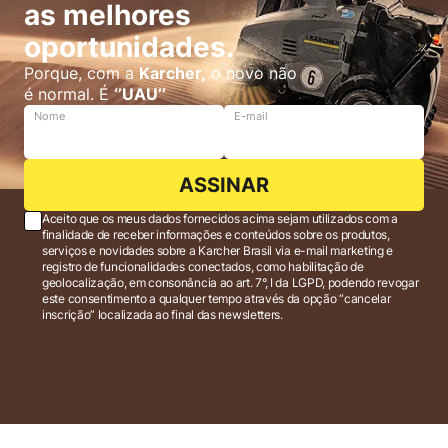
as melhores
oportunidades.
Porque, com a
Karcher,
o novo não
é normal. É
‘’UAU’’
Nome
E-mail
ASSINAR
Aceito que os meus dados fornecidos acima sejam utilizados com a
finalidade de receber informações e conteúdos sobre os produtos,
serviços e novidades sobre a Karcher Brasil via e-mail marketing e
registro de funcionalidades conectados, como habilitação de
geolocalização, em consonância ao art. 7°, I da LGPD, podendo revogar
este consentimento a qualquer tempo através da opção “cancelar
inscrição” localizada ao final das newsletters.