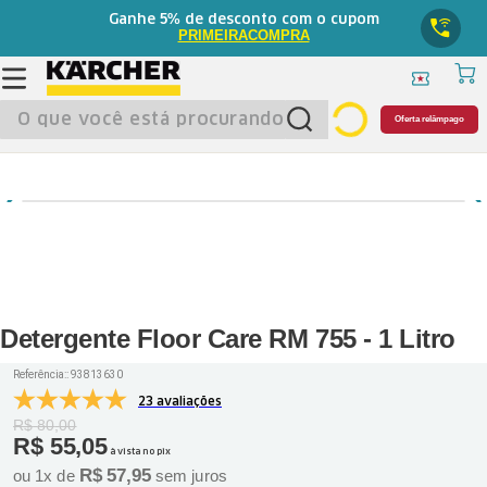
5%
Ganhe
de desconto com o cupom
PRIMEIRACOMPRA
O que você está procurando?
Oferta relâmpago
Detergente Floor Care RM 755 - 1 Litro
Referência:
:
93813630
23 avaliações
R$
80
,
00
R$
55
,
05
à vista no pix
R$
57
,
95
ou
1
x de
sem juros