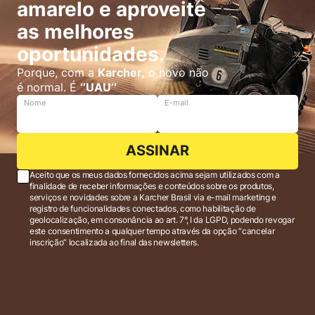
amarelo e aproveite
as melhores
oportunidades.
Porque, com a
Karcher,
o novo não
é normal. É
‘’UAU’’
Nome
E-mail
ASSINAR
Aceito que os meus dados fornecidos acima sejam utilizados com a
finalidade de receber informações e conteúdos sobre os produtos,
serviços e novidades sobre a Karcher Brasil via e-mail marketing e
registro de funcionalidades conectados, como habilitação de
geolocalização, em consonância ao art. 7°, I da LGPD, podendo revogar
este consentimento a qualquer tempo através da opção “cancelar
inscrição” localizada ao final das newsletters.