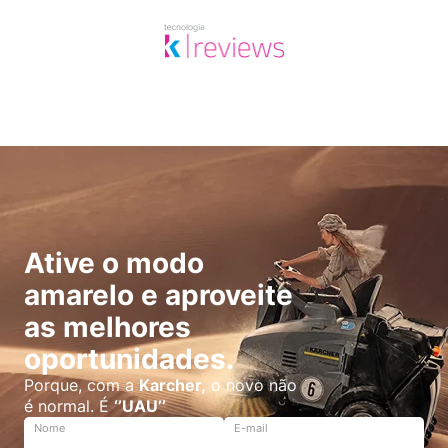
Ative o modo
amarelo e aproveite
as melhores
oportunidades.
Porque, com a
Karcher,
o novo não
é normal. É
‘’UAU’’
Nome
E-mail