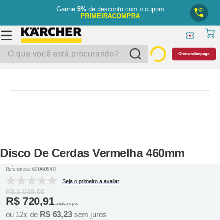
Ganhe
5%
de desconto com o cupom
PRIMEIRACOMPRA
O que você está procurando?
Oferta relâmpago
Disco De Cerdas Vermelha 460mm
Referência:
:
69060540
Seja o primeiro a avaliar
R$
1
.
038
,
00
R$
720
,
91
à vista no pix
R$
63
,
23
ou
12
x de
sem juros