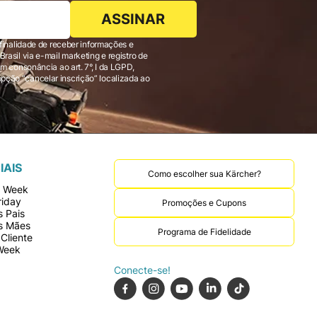
ASSINAR
finalidade de receber informações e
 consonância ao art. 7°, I da LGPD,
IAIS
Como escolher sua Kärcher?
r Week
riday
Promoções e Cupons
 Pais
s Mães
Programa de Fidelidade
Cliente
Week
Conecte-se!