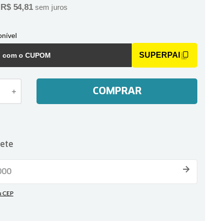
R$
54
,
81
e
sem juros
nível
SUPERPAI
F com o CUPOM
COMPRAR
＋