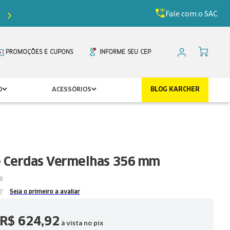
Fale com o SAC
Ganhe
5%
de desconto com o cupom
PRIMEIR
PROMOÇÕES E CUPONS
INFORME SEU CEP
O
ACESSÓRIOS
BLOG KARCHER
e Cerdas Vermelhas 356 mm
0
Seja o primeiro a avaliar
R$
624
,
92
à vista no pix