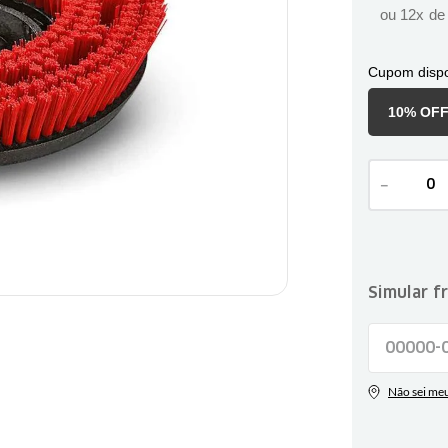
ou
12
x d
Cupom dispo
10% OF
－