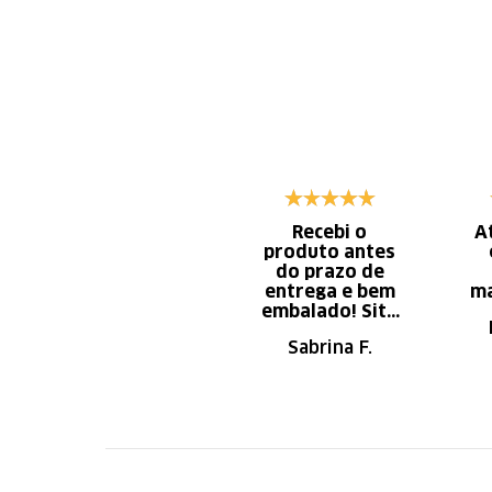
Recebi o
A
produto antes
do prazo de
entrega e bem
ma
embalado! Site
de fácil
Sabrina F.
navegação.
Recomendo