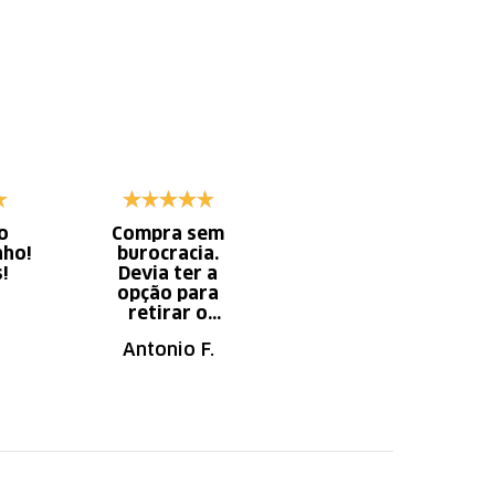
o
Compra sem
Diminui o tempo
nho!
burocracia.
gasto com
s!
Devia ter a
serviço x
opção para
aumento do
retirar o
tempo do
produto em uma
descanso.
Antonio F.
Irany B.
autorizada da
loja.