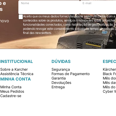
o e
Nome
E-mail
s
Aceito que os meus dados fornecidos acima sejam utilizados com a 
novo
conteúdos sobre os produtos, serviços e novidades sobre a Karcher Brasil via e-mail marketing e registro de
funcionalidades conectados, como habilitação de geolocalização, em
podendo revogar este consentimento a qualquer tempo através da opção “cancelar inscrição” localizada ao
final das newsletters.
INSTITUCIONAL
DÚVIDAS
ESPEC
Sobre a Karcher
Segurança
Kärche
Assistência Técnica
Formas de Pagamento
Black F
Garantia
Mês dos
MINHA CONTA
Devoluções
Mês da
Minha Conta
Entrega
Mês do 
Meus Pedidos
Cyber 
Cadastre-se