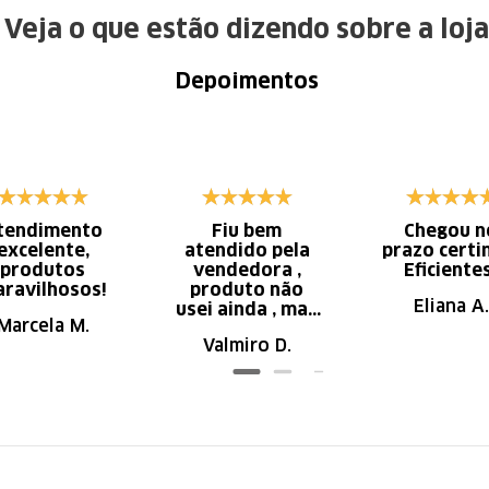
Veja o que estão dizendo sobre a loja
Depoimentos
tendimento
Fiu bem
Chegou n
excelente,
atendido pela
prazo certi
produtos
vendedora ,
Eficiente
ravilhosos!
produto não
Eliana A.
usei ainda , mas
Marcela M.
parece de ser
Valmiro D.
ótima qualidade