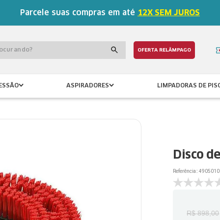
Parcele suas compras em até
12X SEM JUROS
procurando?
OFERTA RELÂMPAGO
ESSÃO
ASPIRADORES
LIMPADORAS DE PIS
Disco d
Referência:
:
4905010
R$
898
,
00