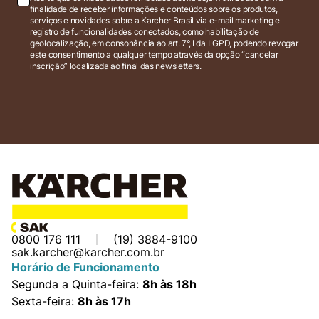
finalidade de receber informações e conteúdos sobre os produtos,
serviços e novidades sobre a Karcher Brasil via e-mail marketing e
registro de funcionalidades conectados, como habilitação de
geolocalização, em consonância ao art. 7°, I da LGPD, podendo revogar
este consentimento a qualquer tempo através da opção “cancelar
inscrição” localizada ao final das newsletters.
0800 176 111
(19) 3884-9100
sak.karcher@karcher.com.br
Horário de Funcionamento
Segunda a Quinta-feira:
8h às 18h
Sexta-feira:
8h às 17h