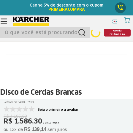
Ganhe
5%
de desconto com o cupom
PRIMEIRACOMPRA
O que você está procurando?
Oferta
relâmpago
Disco de Cerdas Brancas
Referência:
:
49050280
Seja o primeiro a avaliar
R$
4
.
105
,
80
R$
1
.
586
,
30
à vista no pix
R$
139
,
14
ou
12
x de
sem juros