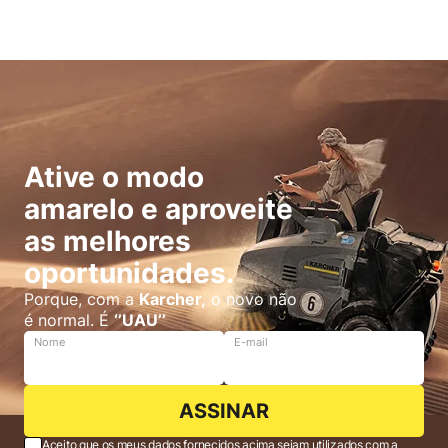
Ative o modo
amarelo e aproveite
as melhores
oportunidades.
Porque, com a
Karcher,
o novo não
é normal. É
‘’UAU’’
Nome
E-mail
ASSINAR
Aceito que os meus dados fornecidos acima sejam utilizados com a