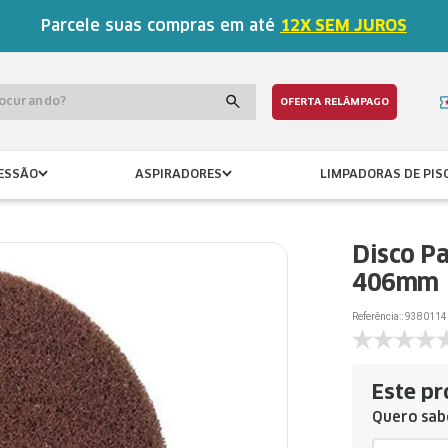
Parcele suas compras em até
12X SEM JUROS
procurando?
OFERTA RELÂMPAGO
ESSÃO
ASPIRADORES
LIMPADORAS DE PIS
Disco P
406mm
Referência:
:
9380114
Este pr
Quero sabe