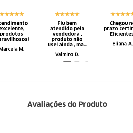
tendimento
Fiu bem
Chegou n
excelente,
atendido pela
prazo certi
produtos
vendedora ,
Eficiente
ravilhosos!
produto não
Eliana A.
usei ainda , mas
Marcela M.
parece de ser
Valmiro D.
ótima qualidade
Avaliações do Produto