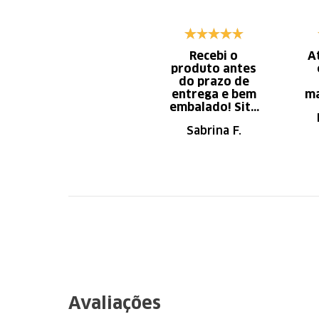
Recebi o
A
produto antes
do prazo de
entrega e bem
ma
embalado! Site
de fácil
Sabrina F.
navegação.
Recomendo
Avaliações