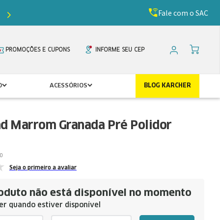
Fale com o SAC
Ganhe
5%
de desconto com o cupom
PRIMEIR
PROMOÇÕES E CUPONS
INFORME SEU CEP
O
ACESSÓRIOS
BLOG KARCHER
ad Marrom Granada Pré Polidor
0
Seja o primeiro a avaliar
oduto não está disponível no momento
r quando estiver disponível