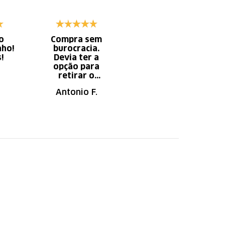
o
Compra sem
Diminui o tempo
nho!
burocracia.
gasto com
s!
Devia ter a
serviço x
opção para
aumento do
retirar o
tempo do
produto em uma
descanso.
Antonio F.
Irany B.
autorizada da
loja.