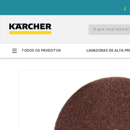
%
de desconto com o cupom
PRIMEIRACOMPRA
O que você está 
TODOS OS PRODUTOS
LAVADORAS DE ALTA PR