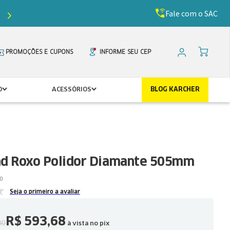
Fale com o SAC
Ganhe
5%
de desconto com o cupom
PRIMEIR
PROMOÇÕES E CUPONS
INFORME SEU CEP
O
ACESSÓRIOS
BLOG KARCHER
ad Roxo Polidor Diamante 505mm
0
Seja o primeiro a avaliar
R$
593
,
68
00
à vista no pix