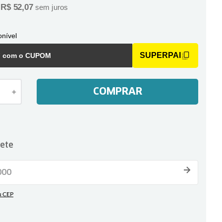
R$
52
,
07
e
sem juros
nível
SUPERPAI
F com o CUPOM
COMPRAR
＋