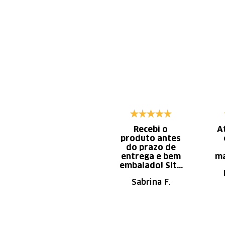
Recebi o
A
produto antes
do prazo de
entrega e bem
ma
embalado! Site
de fácil
Sabrina F.
navegação.
Recomendo