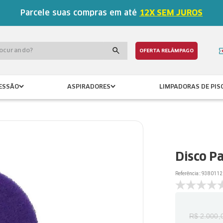
Parcele suas compras em até
12X SEM JUROS
procurando?
OFERTA RELÂMPAGO
ESSÃO
ASPIRADORES
LIMPADORAS DE PIS
Disco P
Referência:
:
9380112
R$
2
.
000
,