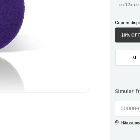
ou
12
x d
Cupom dispo
10% OF
－