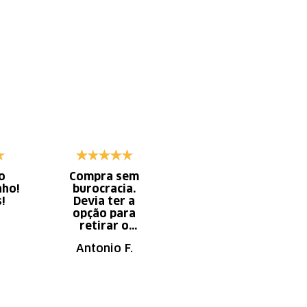
o
Compra sem
Diminui o tempo
nho!
burocracia.
gasto com
s!
Devia ter a
serviço x
opção para
aumento do
retirar o
tempo do
produto em uma
descanso.
Antonio F.
Irany B.
autorizada da
loja.