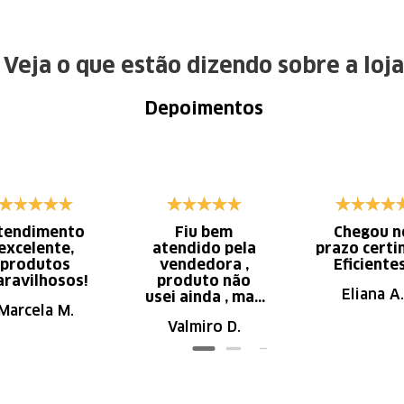
Veja o que estão dizendo sobre a loja
Depoimentos
tendimento
Fiu bem
Chegou n
excelente,
atendido pela
prazo certi
produtos
vendedora ,
Eficiente
ravilhosos!
produto não
Eliana A.
usei ainda , mas
Marcela M.
parece de ser
Valmiro D.
ótima qualidade