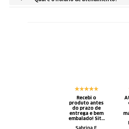
Recebi o
A
produto antes
do prazo de
entrega e bem
ma
embalado! Site
de fácil
Sabrina F.