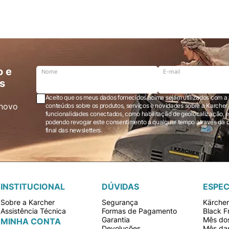
o e
Nome
E-mail
s
Aceito que os meus dados fornecidos acima sejam utilizados com a 
novo
conteúdos sobre os produtos, serviços e novidades sobre a Karcher Brasil via e-mail marketing e registro de
funcionalidades conectados, como habilitação de geolocalização, em
podendo revogar este consentimento a qualquer tempo através da opção “cancelar inscrição” localizada ao
final das newsletters.
INSTITUCIONAL
DÚVIDAS
ESPEC
Sobre a Karcher
Segurança
Kärche
Assistência Técnica
Formas de Pagamento
Black F
Garantia
Mês dos
MINHA CONTA
Devoluções
Mês da