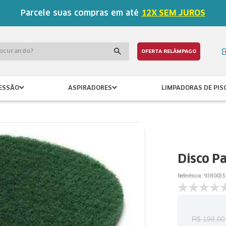
Parcele suas compras em até
12X SEM JUROS
procurando?
OFERTA RELÂMPAGO
ESSÃO
ASPIRADORES
LIMPADORAS DE PIS
Disco P
Referência:
:
9380035
R$
198
,
00