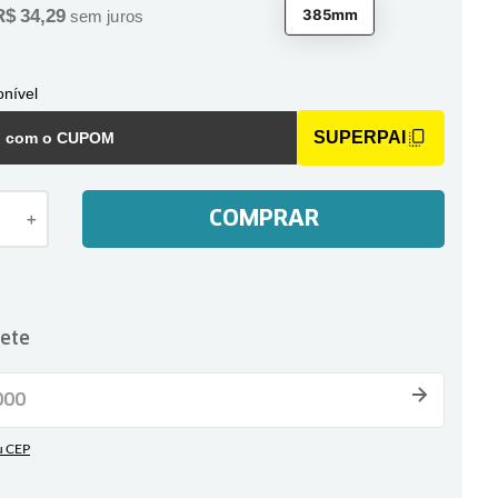
R$
34
,
29
385mm
sem juros
nível
SUPERPAI
F com o CUPOM
COMPRAR
＋