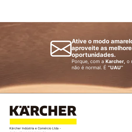
Ative o modo amarel
aproveite as melhore
oportunidades.
Porque, com a
Karcher,
o 
não é normal. É
‘’UAU’’
Kärcher Indústria e Comércio Ltda -