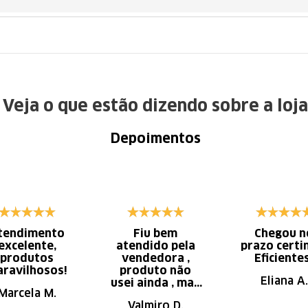
Veja o que estão dizendo sobre a loja
Depoimentos
tendimento
Fiu bem
Chegou n
excelente,
atendido pela
prazo certi
produtos
vendedora ,
Eficiente
ravilhosos!
produto não
Eliana A.
usei ainda , mas
Marcela M.
parece de ser
Valmiro D.