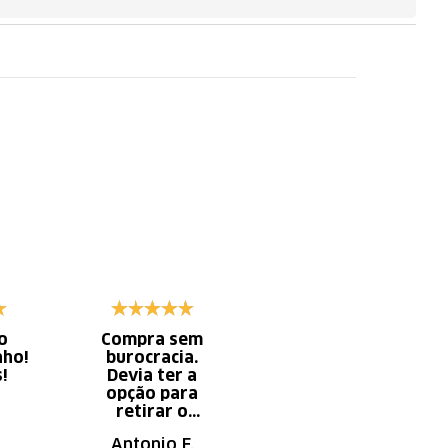
o
Compra sem
Diminui o tempo
nho!
burocracia.
gasto com
s!
Devia ter a
serviço x
opção para
aumento do
retirar o
tempo do
produto em uma
descanso.
Antonio F.
Irany B.