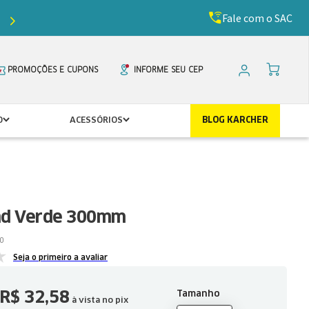
Fale com o SAC
Ganhe
5%
de desconto com o cupom
PRIMEIR
PROMOÇÕES E CUPONS
INFORME SEU CEP
O
ACESSÓRIOS
BLOG KARCHER
ad Verde 300mm
0
Seja o primeiro a avaliar
R$
32
,
58
Tamanho
à vista no pix