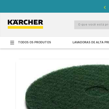
%
de desconto com o cupom
PRIMEIRACOMPRA
O que você está 
TODOS OS PRODUTOS
LAVADORAS DE ALTA PR