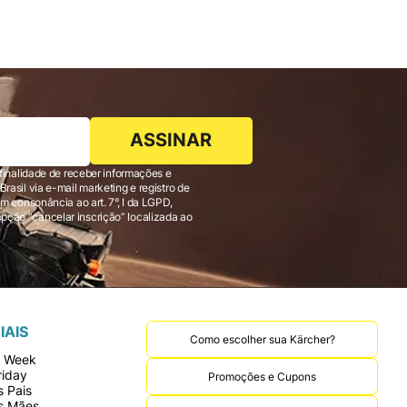
ASSINAR
finalidade de receber informações e
 consonância ao art. 7°, I da LGPD,
IAIS
Como escolher sua Kärcher?
r Week
riday
Promoções e Cupons
 Pais
s Mães