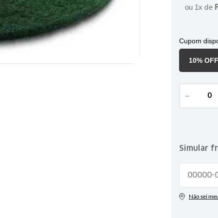
ou
1
x de
Cupom dispo
10% OF
－