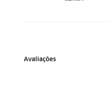
navegação.
Recomendo
Avaliações