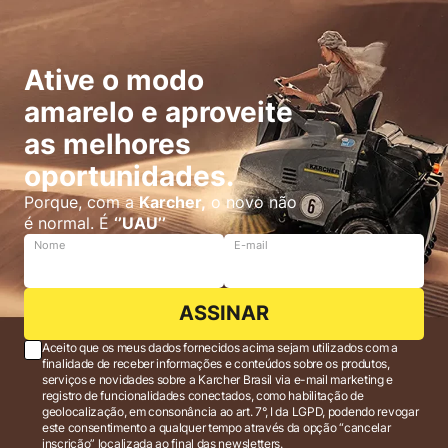
Ative o modo
amarelo e aproveite
as melhores
oportunidades.
Porque, com a
Karcher,
o novo não
é normal. É
‘’UAU’’
Nome
E-mail
ASSINAR
Aceito que os meus dados fornecidos acima sejam utilizados com a
finalidade de receber informações e conteúdos sobre os produtos,
serviços e novidades sobre a Karcher Brasil via e-mail marketing e
registro de funcionalidades conectados, como habilitação de
geolocalização, em consonância ao art. 7°, I da LGPD, podendo revogar
este consentimento a qualquer tempo através da opção “cancelar
inscrição” localizada ao final das newsletters.