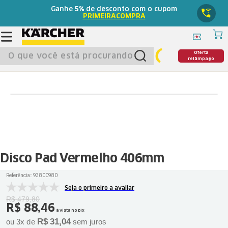
Ganhe
5%
de desconto com o cupom
PRIMEIRACOMPRA
O que você está procurando?
Oferta
relâmpago
Disco Pad Vermelho 406mm
Referência:
:
93800980
Seja o primeiro a avaliar
R$
479
,
80
R$
88
,
46
à vista no pix
R$
31
,
04
ou
3
x de
sem juros